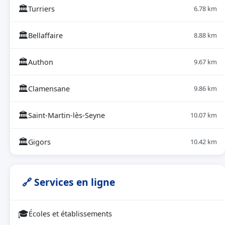
🏛
Turriers
6.78 km
🏛
Bellaffaire
8.88 km
🏛
Authon
9.67 km
🏛
Clamensane
9.86 km
🏛
Saint-Martin-lès-Seyne
10.07 km
🏛
Gigors
10.42 km
🔗 Services en ligne
🎓
Écoles et établissements