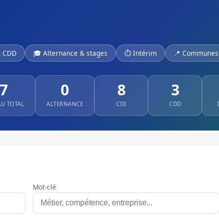
& CDD
🎓 Alternance & stages
⏱ Intérim
📍 Communes 
7
0
8
3
AU TOTAL
ALTERNANCE
CDI
CDD
Mot-clé