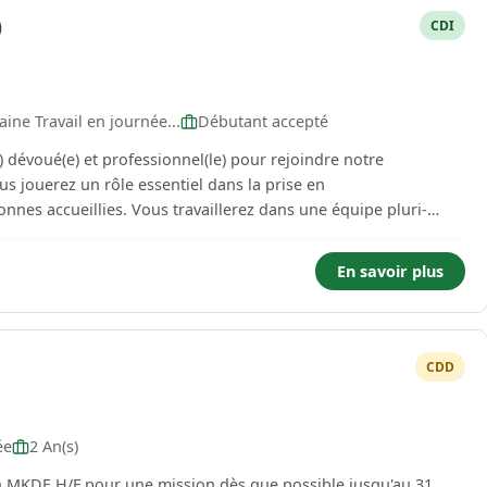
)
CDI
ine Travail en journée...
Débutant accepté
dévoué(e) et professionnel(le) pour rejoindre notre
llerez dans une équipe pluri-
En savoir plus
CDD
ée
2 An(s)
n MKDE H/F pour une mission dès que possible jusqu'au 31