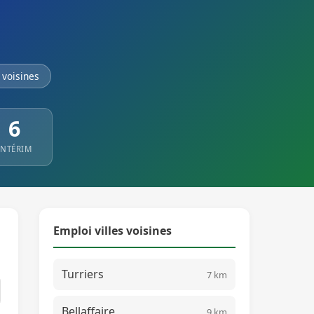
voisines
6
INTÉRIM
Emploi villes voisines
Turriers
7 km
Bellaffaire
9 km