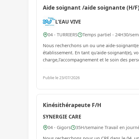
Aide soignant /aide soignante (H/F
L'EAU VIVE
04 - TURRIERS
Temps partiel - 24H30/sema
Nous recherchons un ou une aide-soignant(e) 
établissement. En tant qu'aide-soignant(e), vous jouerez un rôle essentiel dans la prise en
charge,l'accompagnement et le soin des personnes accueillies. Vous travai
pro...
Publie le 23/07/2026
Kinésithérapeute F/H
SYNERGIE CARE
04 - Gigors
35H/semaine Travail en journ
Nous recherchons pour un CRF dans le 04, u