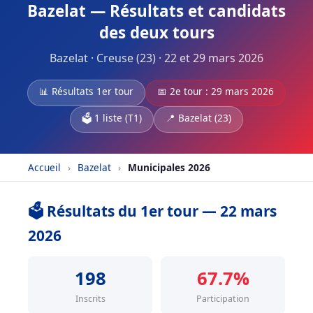
Bazelat — Résultats et candidats
des deux tours
Bazelat · Creuse (23) · 22 et 29 mars 2026
📊 Résultats 1er tour
📅 2e tour : 29 mars 2026
🗳️ 1 liste (T1)
📍 Bazelat (23)
Accueil
›
Bazelat
›
Municipales 2026
🗳️ Résultats du 1er tour — 22 mars
2026
198
67.7%
Inscrits
Participation