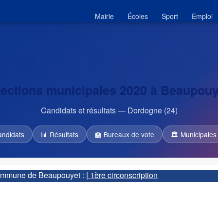
Mairie
Écoles
Sport
Emploi
lections municipales 2020 à Beaupouy
Candidats et résultats — Dordogne (24)
andidats
📊 Résultats
🏫 Bureaux de vote
🏛 Municipales
a commune de Beaupouyet :
| 1ère circonscription