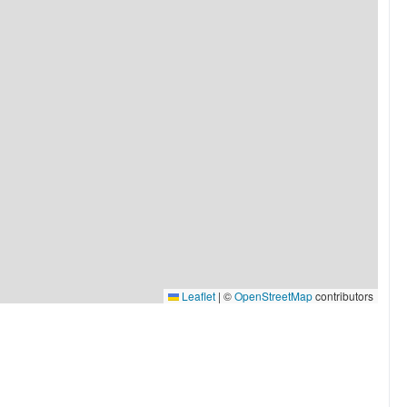
Leaflet
|
©
OpenStreetMap
contributors