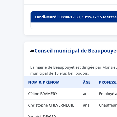
Lundi-Mardi: 08:00-12:30, 13:15-17:15 Mercred
Conseil municipal de Beaupouyet
👥
La mairie de Beaupouyet est dirigée par Monsieu
municipal de 15 élus bellipodois.
NOM & PRÉNOM
ÂGE
PROFESS
Céline BRAMERY
ans
Employé ad
Christophe CHEVERNEUIL
ans
Chauffeur
Yannick DEVIER