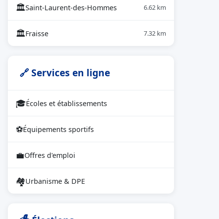
🏛
Saint-Laurent-des-Hommes
6.62 km
🏛
Fraisse
7.32 km
🔗 Services en ligne
🎓
Écoles et établissements
⚽
Équipements sportifs
💼
Offres d'emploi
🏘
Urbanisme & DPE