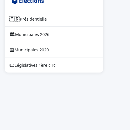
🗳 Élections
🇫🇷
Présidentielle
🏛
Municipales 2026
📅
Municipales 2020
📜
Législatives 1ère circ.