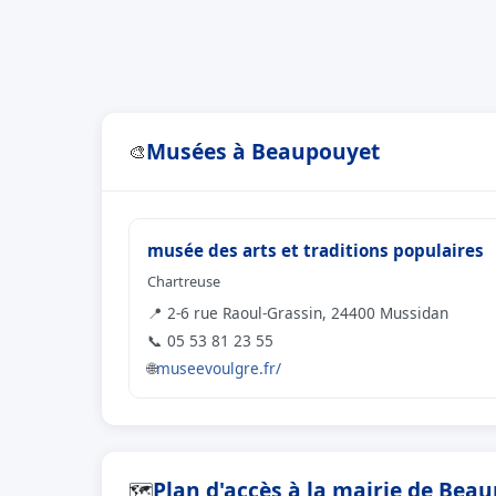
Musées à Beaupouyet
🎨
musée des arts et traditions populaires
Chartreuse
📍 2-6 rue Raoul-Grassin, 24400 Mussidan
📞 05 53 81 23 55
🌐
museevoulgre.fr/
Plan d'accès à la mairie de Bea
🗺