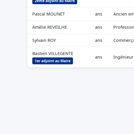
2ème adjoint au Maire
Pascal MOUNET
ans
Ancien e
Amélie REVEILHE
ans
Professio
Sylvain ROY
ans
Commerçan
Bastien VILLEGENTE
ans
Ingénieur
1er adjoint au Maire