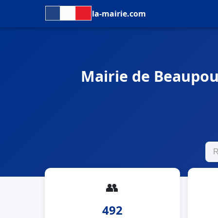
la-mairie.com
Mairie de Beaupouy
👥
492