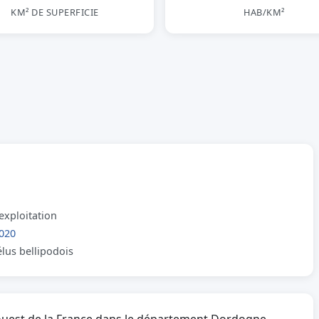
KM² DE SUPERFICIE
HAB/KM²
exploitation
020
élus bellipodois