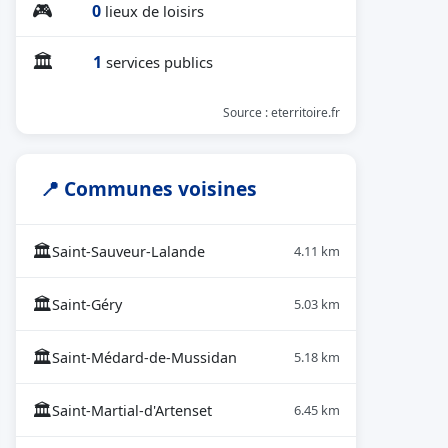
🎮
0
lieux de loisirs
🏛
1
services publics
Source : eterritoire.fr
📍 Communes voisines
🏛
Saint-Sauveur-Lalande
4.11 km
🏛
Saint-Géry
5.03 km
🏛
Saint-Médard-de-Mussidan
5.18 km
🏛
Saint-Martial-d'Artenset
6.45 km