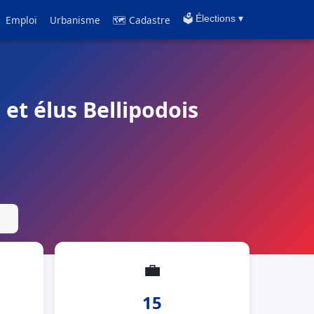
Emploi
Urbanisme
🗺 Cadastre
🗳️ Élections ▾
et élus Bellipodois
💼
15