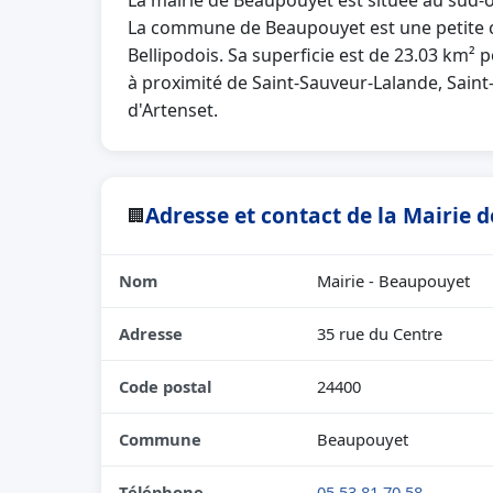
La mairie de Beaupouyet est située au sud-
La commune de Beaupouyet est une petite 
Bellipodois. Sa superficie est de 23.03 km² 
à proximité de Saint-Sauveur-Lalande, Saint
d'Artenset.
Adresse et contact de la Mairie
🏢
Nom
Mairie - Beaupouyet
Adresse
35 rue du Centre
Code postal
24400
Commune
Beaupouyet
Téléphone
05 53 81 70 58