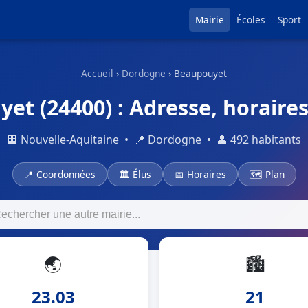
Mairie
Écoles
Sport
Accueil
›
Dordogne
› Beaupouyet
et (24400) : Adresse, horaires 
🏢 Nouvelle-Aquitaine • 📍 Dordogne • 👤 492 habitants
📍 Coordonnées
🏛 Élus
📅 Horaires
🗺 Plan
🌏
🏙
23.03
21