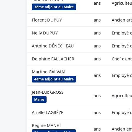
ans
Agriculte
3ème adjoint au Maire
Florent DUPUY
ans
Ancien ar
Nelly DUPUY
ans
Employé ci
Antoine DÉNÉCHEAU
ans
Employé ci
Delphine FALLACHER
ans
Chef d'ent
Martine GALVAN
ans
Employé ci
4ème adjoint au Maire
Jean-Luc GROSS
ans
Agriculte
Maire
Arielle LAGRÈZE
ans
Employé 
Régine MANET
ans
Ancien e