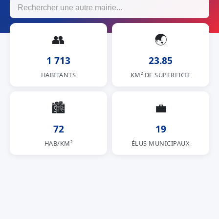
👥
🌏
1 713
23.85
HABITANTS
KM² DE SUPERFICIE
🏙
💼
72
19
HAB/KM²
ÉLUS MUNICIPAUX