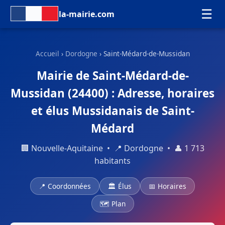
☰
la-mairie.com
Accueil
›
Dordogne
› Saint-Médard-de-Mussidan
Mairie de Saint-Médard-de-
Mussidan (24400) : Adresse, horaires
et élus Mussidanais de Saint-
Médard
🏢 Nouvelle-Aquitaine • 📍 Dordogne • 👤 1 713
habitants
📍 Coordonnées
🏛 Élus
📅 Horaires
🗺 Plan