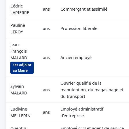
Cédric
ans
Commerçant et assimilé
LAPIERRE
Pauline
ans
Profession libérale
LEROY
Jean-
François
ans
Ancien employé
MALARD
1er adjoint
au Maire
Ouvrier qualifié de la
Sylvain
ans
manutention, du magasinage et
MALARD
du transport
Ludivine
Employé administratif
ans
MELLERIN
d'entreprise
Quentin
Employé civil et agent de service