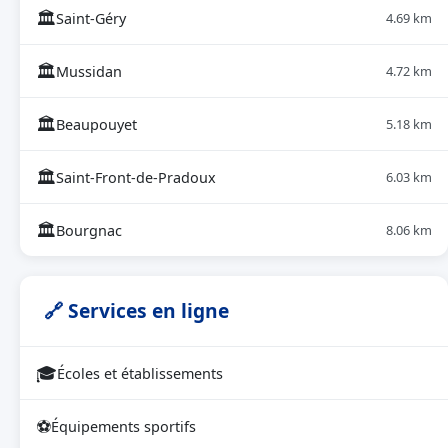
🏛
Saint-Géry
4.69 km
🏛
Mussidan
4.72 km
🏛
Beaupouyet
5.18 km
🏛
Saint-Front-de-Pradoux
6.03 km
🏛
Bourgnac
8.06 km
🔗 Services en ligne
🎓
Écoles et établissements
⚽
Équipements sportifs