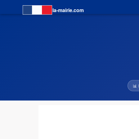
la-mairie.com
📊 