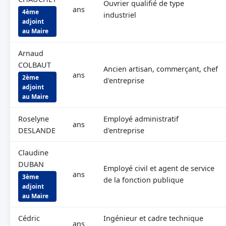
Ouvrier qualifié de type
ans
4ème
industriel
adjoint
au Maire
Arnaud
COLBAUT
Ancien artisan, commerçant, chef
ans
2ème
d'entreprise
adjoint
au Maire
Roselyne
Employé administratif
ans
DESLANDE
d'entreprise
Claudine
DUBAN
Employé civil et agent de service
ans
3ème
de la fonction publique
adjoint
au Maire
Cédric
Ingénieur et cadre technique
ans