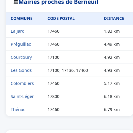
Mairies proches de Berneuil
🏛
COMMUNE
CODE POSTAL
DISTANCE
La Jard
17460
1.83 km
Préguillac
17460
4.49 km
Courcoury
17100
4.92 km
Les Gonds
17100, 17136, 17460
4.93 km
Colombiers
17460
5.17 km
Saint-Léger
17800
6.18 km
Thénac
17460
6.79 km