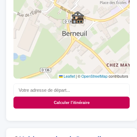
Leaflet
|
©
OpenStreetMap
contributors
Calculer l'itinéraire