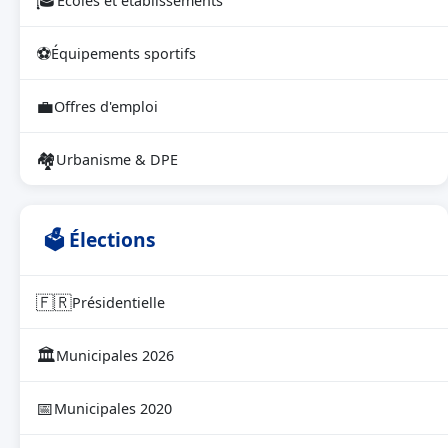
🎓
Écoles et établissements
⚽
Équipements sportifs
💼
Offres d'emploi
🏘
Urbanisme & DPE
🗳 Élections
🇫🇷
Présidentielle
🏛
Municipales 2026
📅
Municipales 2020