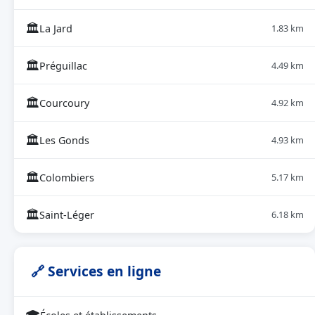
🏛
La Jard
1.83 km
🏛
Préguillac
4.49 km
🏛
Courcoury
4.92 km
🏛
Les Gonds
4.93 km
🏛
Colombiers
5.17 km
🏛
Saint-Léger
6.18 km
🔗 Services en ligne