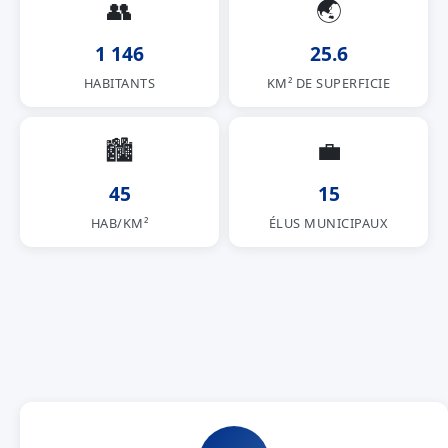
👥
🌏
1 146
25.6
HABITANTS
KM² DE SUPERFICIE
🏙
💼
45
15
HAB/KM²
ÉLUS MUNICIPAUX