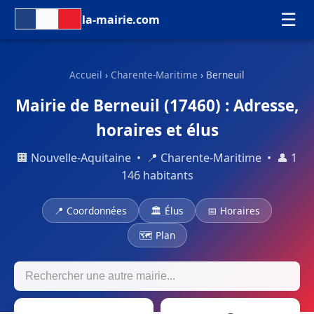
☰
la-mairie.com
Accueil
›
Charente-Maritime
› Berneuil
Mairie de Berneuil (17460) : Adresse,
horaires et élus
🏢 Nouvelle-Aquitaine • 📍 Charente-Maritime • 👤 1
146 habitants
📍 Coordonnées
🏛 Élus
📅 Horaires
🗺 Plan