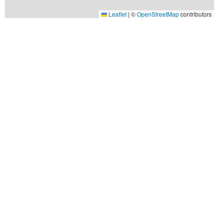
Leaflet
|
©
OpenStreetMap
contributors