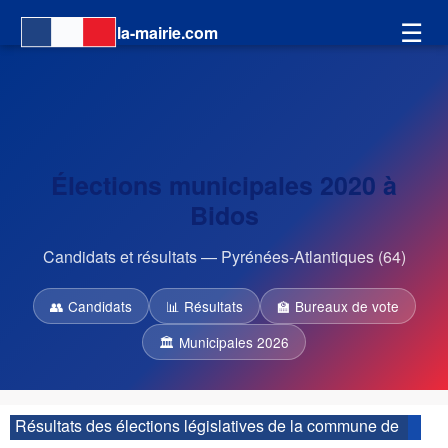
☰
la-mairie.com
Élections municipales 2020 à
Bidos
Candidats et résultats — Pyrénées-Atlantiques (64)
👥 Candidats
📊 Résultats
🏫 Bureaux de vote
🏛 Municipales 2026
Résultats des élections législatives de la commune de
Bidos :
| 4ème circonscription