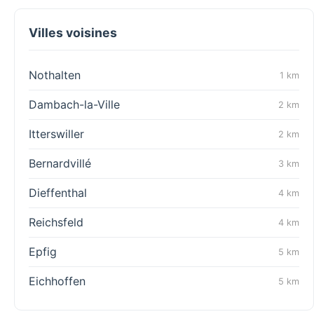
Villes voisines
Nothalten
1 km
Dambach-la-Ville
2 km
Itterswiller
2 km
Bernardvillé
3 km
Dieffenthal
4 km
Reichsfeld
4 km
Epfig
5 km
Eichhoffen
5 km