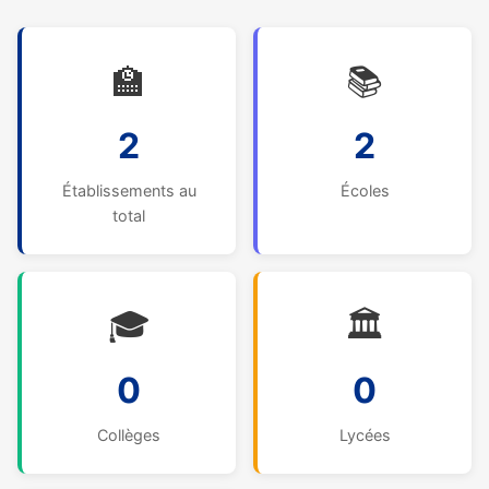
🏫
📚
2
2
Établissements au
Écoles
total
🎓
🏛️
0
0
Collèges
Lycées