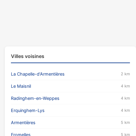
Villes voisines
La Chapelle-d'Armentières
2 km
Le Maisnil
4 km
Radinghem-en-Weppes
4 km
Erquinghem-Lys
4 km
Armentières
5 km
Fromelles
5 km