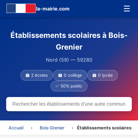
☰
la-mairie.com
Établissements scolaires à Bois-
Grenier
Nord (59) — 59280
🏫 2 écoles
🏫 0 collège
🏫 0 lycée
✅ 50% public
Accueil
›
Bois-Grenier
›
Établissements scolaires