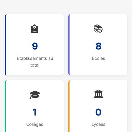
🏫
📚
9
8
Établissements au
Écoles
total
🎓
🏛️
1
0
Collèges
Lycées