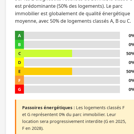
est prédominante (50% des logements). Le parc
immobilier est globalement de qualité énergétique
moyenne, avec 50% de logements classés A, B ou C.
A
0
B
0
C
50
D
0
E
50
F
0
G
0
Passoires énergétiques :
Les logements classés F
et G représentent 0% du parc immobilier. Leur
location sera progressivement interdite (G en 2025,
F en 2028).