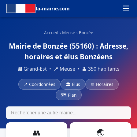
☰
la-mairie.com
Accueil
›
Meuse
› Bonzée
Mairie de Bonzée (55160) : Adresse,
horaires et élus Bonzéens
🏢 Grand-Est • 📍 Meuse • 👤 350 habitants
📍 Coordonnées
🏛 Élus
📅 Horaires
🗺 Plan
👥
🌏