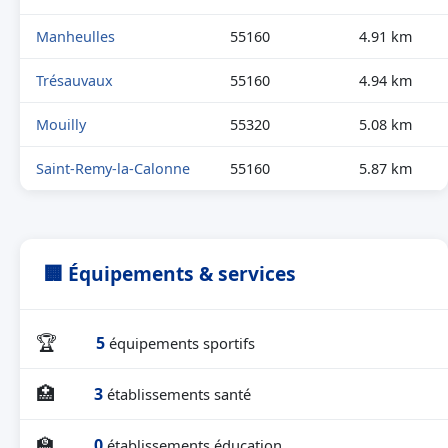
Manheulles
55160
4.91 km
Trésauvaux
55160
4.94 km
Mouilly
55320
5.08 km
Saint-Remy-la-Calonne
55160
5.87 km
🏢 Équipements & services
🏆
5
équipements sportifs
🏥
3
établissements santé
🏫
0
établissements éducation