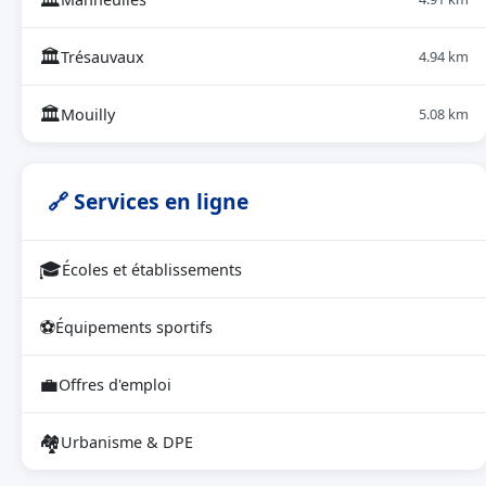
🏛
Trésauvaux
4.94 km
🏛
Mouilly
5.08 km
🔗 Services en ligne
🎓
Écoles et établissements
⚽
Équipements sportifs
💼
Offres d'emploi
🏘
Urbanisme & DPE