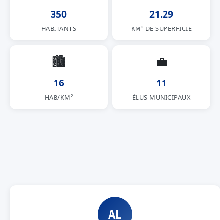
350
21.29
HABITANTS
KM² DE SUPERFICIE
🏙
💼
16
11
HAB/KM²
ÉLUS MUNICIPAUX
AL