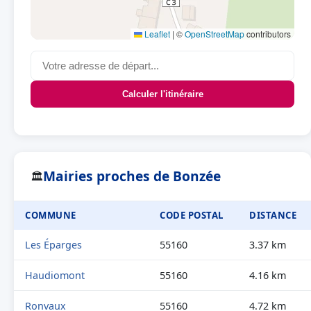
Leaflet
|
©
OpenStreetMap
contributors
Calculer l'itinéraire
Mairies proches de Bonzée
🏛
COMMUNE
CODE POSTAL
DISTANCE
Les Éparges
55160
3.37 km
Haudiomont
55160
4.16 km
Ronvaux
55160
4.72 km