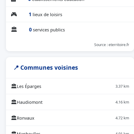
🎮
1
lieux de loisirs
🏛
0
services publics
Source : eterritoire.fr
📍 Communes voisines
🏛
Les Éparges
3.37 km
🏛
Haudiomont
4.16 km
🏛
Ronvaux
4.72 km
🏛
Manheulles
4.91 km