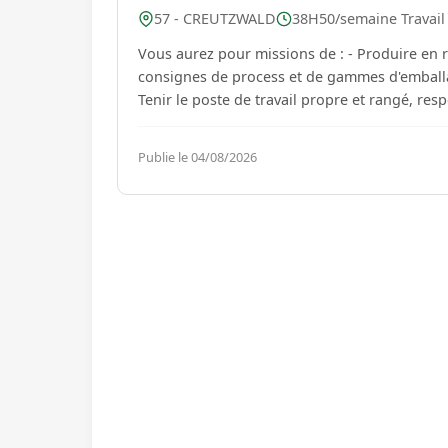
57 - CREUTZWALD
38H50/semaine Travail p
Vous aurez pour missions de : - Produire en respectant les consignes de productivité, de qualité et les
consignes de process et de gammes d'emballag
Tenir le poste de travail propre et rangé, respe
Publie le 04/08/2026