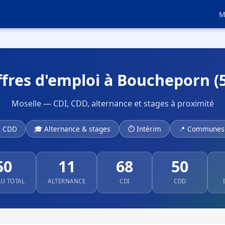
M
fres d'emploi à Boucheporn (
Moselle — CDI, CDD, alternance et stages à proximité
& CDD
🎓 Alternance & stages
⏱ Intérim
📍 Communes 
50
11
68
50
AU TOTAL
ALTERNANCE
CDI
CDD