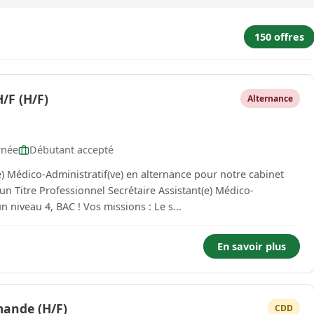
150 offres
H/F (H/F)
Alternance
rnée
Débutant accepté
) Médico-Administratif(ve) en alternance pour notre cabinet
Administratif(ve) en 12 mois ! Afin de valider un niveau 4, BAC ! Vos missions : Le s...
En savoir plus
mande (H/F)
CDD