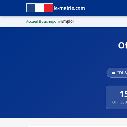
la-mairie.com
Accueil
Boucheporn
Emploi
›
›
Of
💼 CDI 
1
OFFRES 