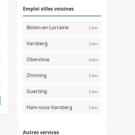
Emploi villes voisines
Bisten-en-Lorraine
2 km
Varsberg
3 km
Obervisse
4 km
Zimming
5 km
Guerting
5 km
Ham-sous-Varsberg
5 km
Autres services