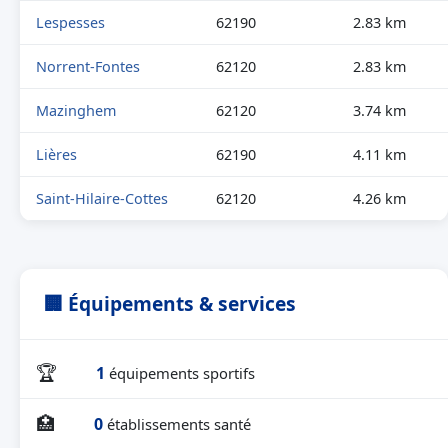
Lespesses
62190
2.83 km
Norrent-Fontes
62120
2.83 km
Mazinghem
62120
3.74 km
Lières
62190
4.11 km
Saint-Hilaire-Cottes
62120
4.26 km
🏢 Équipements & services
🏆
1
équipements sportifs
🏥
0
établissements santé