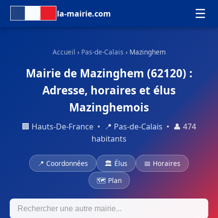
☰
la-mairie.com
Accueil
›
Pas-de-Calais
› Mazinghem
Mairie de Mazinghem (62120) :
Adresse, horaires et élus
Mazinghemois
🏢 Hauts-De-France • 📍 Pas-de-Calais • 👤 474
habitants
📍 Coordonnées
🏛 Élus
📅 Horaires
🗺 Plan