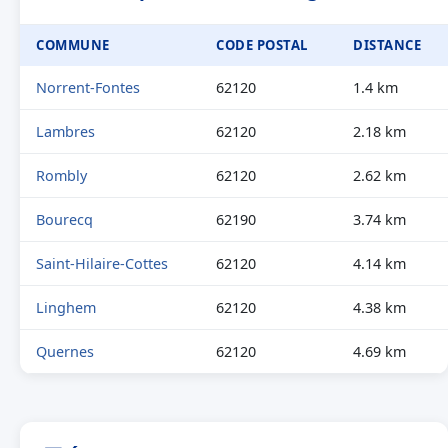
COMMUNE
CODE POSTAL
DISTANCE
Norrent-Fontes
62120
1.4 km
Lambres
62120
2.18 km
Rombly
62120
2.62 km
Bourecq
62190
3.74 km
Saint-Hilaire-Cottes
62120
4.14 km
Linghem
62120
4.38 km
Quernes
62120
4.69 km