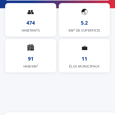
👥
🌏
474
5.2
HABITANTS
KM² DE SUPERFICIE
🏙
💼
91
11
HAB/KM²
ÉLUS MUNICIPAUX