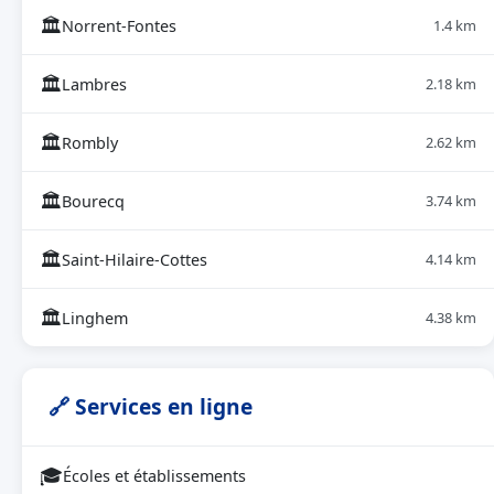
🏛
Norrent-Fontes
1.4 km
🏛
Lambres
2.18 km
🏛
Rombly
2.62 km
🏛
Bourecq
3.74 km
🏛
Saint-Hilaire-Cottes
4.14 km
🏛
Linghem
4.38 km
🔗 Services en ligne
🎓
Écoles et établissements