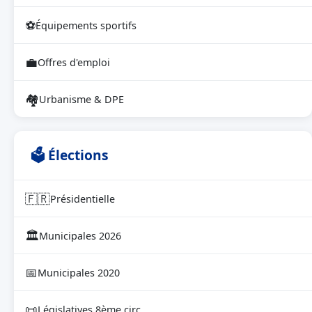
⚽
Équipements sportifs
💼
Offres d'emploi
🏘
Urbanisme & DPE
🗳 Élections
🇫🇷
Présidentielle
🏛
Municipales 2026
📅
Municipales 2020
📜
Législatives 8ème circ.