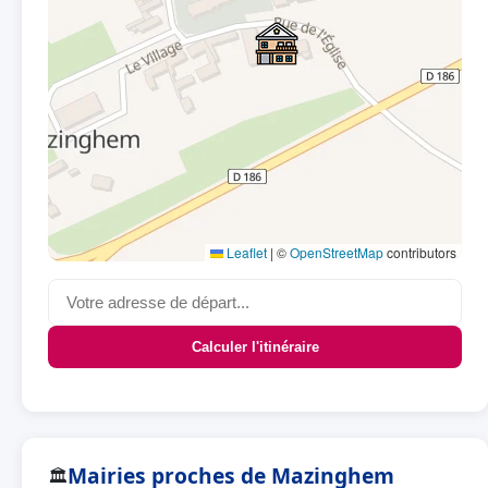
Leaflet
|
©
OpenStreetMap
contributors
Calculer l'itinéraire
Mairies proches de Mazinghem
🏛