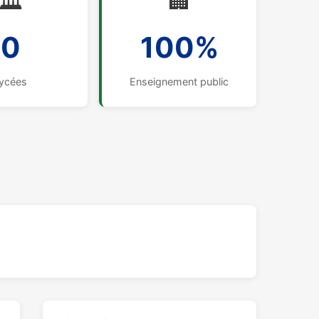
🏛️
🏢
0
100%
ycées
Enseignement public