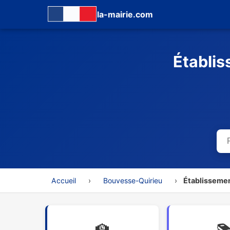
la-mairie.com
Établis
Accueil
›
Bouvesse-Quirieu
›
Établissemen