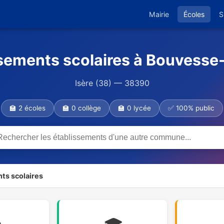
Mairie
Écoles
S
sements scolaires à Bouvesse
Isère (38) — 38390
🏫 2 écoles
🏫 0 collège
🏫 0 lycée
✅ 100% public
ts scolaires