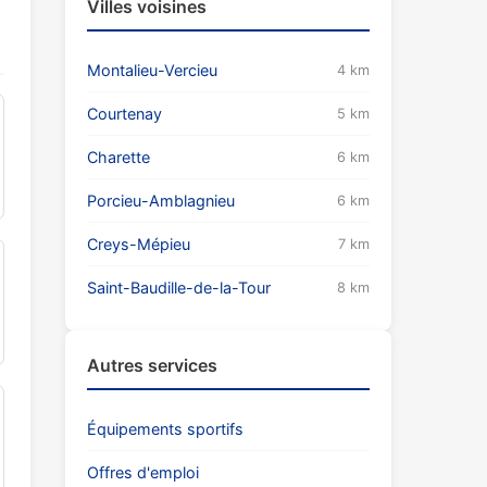
Villes voisines
Montalieu-Vercieu
4 km
Courtenay
5 km
Charette
6 km
Porcieu-Amblagnieu
6 km
Creys-Mépieu
7 km
Saint-Baudille-de-la-Tour
8 km
Autres services
Équipements sportifs
Offres d'emploi