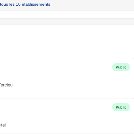
 tous les 10 établissements
Public
Vercieu
Public
tel