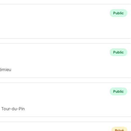
Public
Public
rémieu
Public
Tour-du-Pin
Privé