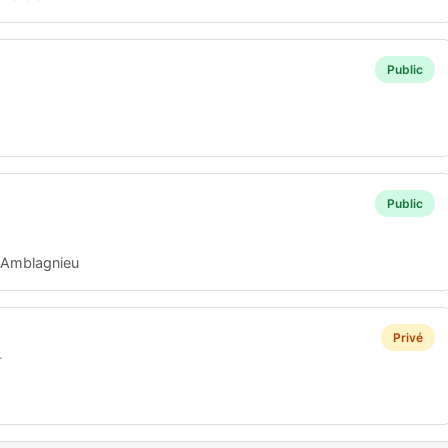
Public
Public
-Amblagnieu
Privé
T