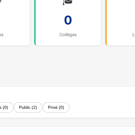

🎓
2
0
es
Collèges
L
s (0)
Public (2)
Privé (0)