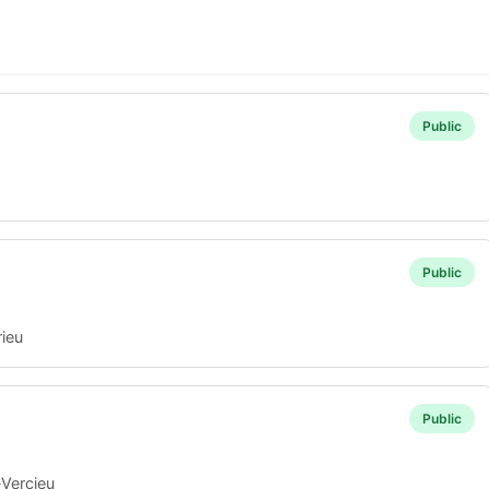
Public
Public
ieu
Public
-Vercieu