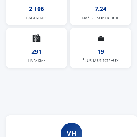
2 106
7.24
HABITANTS
KM² DE SUPERFICIE
🏙
💼
291
19
HAB/KM²
ÉLUS MUNICIPAUX
VH