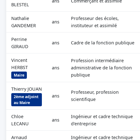
ans
Commerçant et assimilé
BLESTEL
Nathalie
Professeur des écoles,
ans
GANDEMER
instituteur et assimilé
Perrine
ans
Cadre de la fonction publique
GIRAUD
Vincent
Profession intermédiaire
HERBST
ans
administrative de la fonction
publique
Maire
Thierry JOUAN
Professeur, profession
ans
2ème adjoint
scientifique
au Maire
Chloe
Ingénieur et cadre technique
ans
LECANU
d'entreprise
Arnaud
Ingénieur et cadre technique