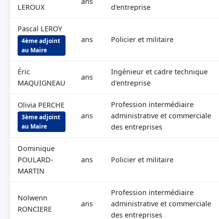
ans
LEROUX
d'entreprise
Pascal LEROY
ans
Policier et militaire
4ème adjoint
au Maire
Éric
Ingénieur et cadre technique
ans
MAQUIGNEAU
d'entreprise
Profession intermédiaire
Olivia PERCHE
ans
administrative et commerciale
3ème adjoint
au Maire
des entreprises
Dominique
POULARD-
ans
Policier et militaire
MARTIN
Profession intermédiaire
Nolwenn
ans
administrative et commerciale
RONCIERE
des entreprises