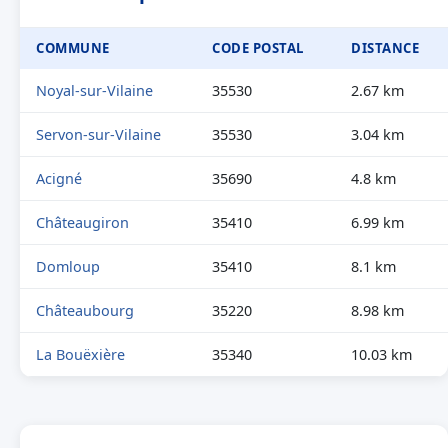
COMMUNE
CODE POSTAL
DISTANCE
Noyal-sur-Vilaine
35530
2.67 km
Servon-sur-Vilaine
35530
3.04 km
Acigné
35690
4.8 km
Châteaugiron
35410
6.99 km
Domloup
35410
8.1 km
Châteaubourg
35220
8.98 km
La Bouëxière
35340
10.03 km