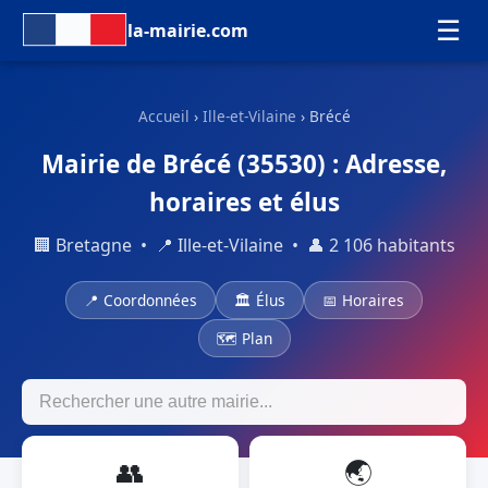
☰
la-mairie.com
Accueil
›
Ille-et-Vilaine
› Brécé
Mairie de Brécé (35530) : Adresse,
horaires et élus
🏢 Bretagne • 📍 Ille-et-Vilaine • 👤 2 106 habitants
📍 Coordonnées
🏛 Élus
📅 Horaires
🗺 Plan
👥
🌏