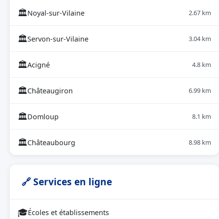
🏛
Noyal-sur-Vilaine
2.67 km
🏛
Servon-sur-Vilaine
3.04 km
🏛
Acigné
4.8 km
🏛
Châteaugiron
6.99 km
🏛
Domloup
8.1 km
🏛
Châteaubourg
8.98 km
🔗 Services en ligne
🎓
Écoles et établissements