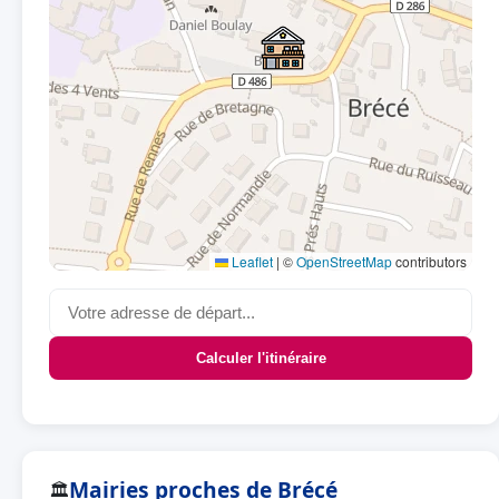
Leaflet
|
©
OpenStreetMap
contributors
Calculer l'itinéraire
Mairies proches de Brécé
🏛