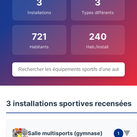
3
3
Installations
Types différents
721
240
Habitants
Hab./install.
3 installations sportives recensées
▼
Salle multisports (gymnase)
1