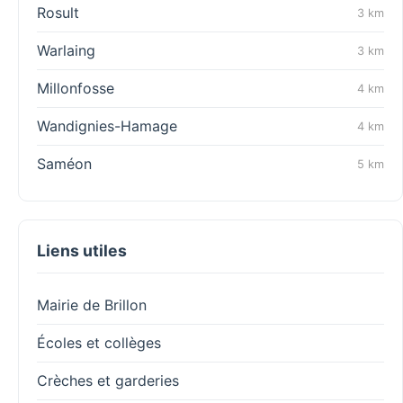
Rosult
3 km
Warlaing
3 km
Millonfosse
4 km
Wandignies-Hamage
4 km
Saméon
5 km
Liens utiles
Mairie de Brillon
Écoles et collèges
Crèches et garderies