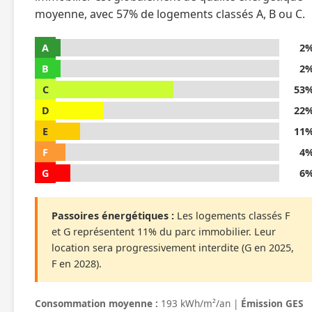
moyenne, avec 57% de logements classés A, B ou C.
A
2
B
2
C
53
D
22
E
11
F
4
G
6
Passoires énergétiques :
Les logements classés F
et G représentent 11% du parc immobilier. Leur
location sera progressivement interdite (G en 2025,
F en 2028).
Consommation moyenne :
193 kWh/m²/an |
Émission GES