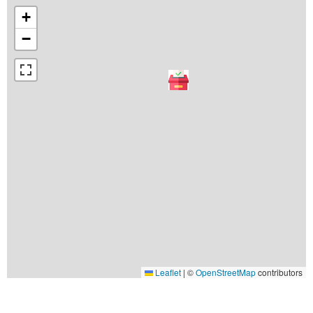
+
−
Leaflet
|
©
OpenStreetMap
contributors