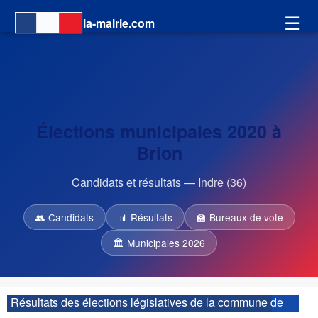
☰
la-mairie.com
Élections municipales 2020 à
Brion
Candidats et résultats — Indre (36)
👥 Candidats
📊 Résultats
🏫 Bureaux de vote
🏛 Municipales 2026
Résultats des élections législatives de la commune de
Brion :
| 2ème circonscription