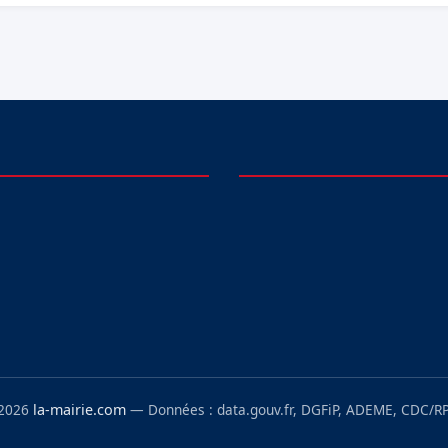
 2026
la-mairie.com
— Données : data.gouv.fr, DGFiP, ADEME, CDC/RP