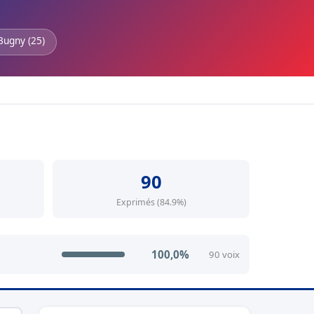
Bugny (25)
90
Exprimés (84.9%)
100,0%
90 voix