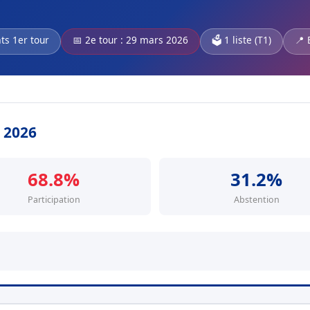
ats 1er tour
📅 2e tour : 29 mars 2026
🗳️ 1 liste (T1)
📍 
s 2026
68.8%
31.2%
Participation
Abstention