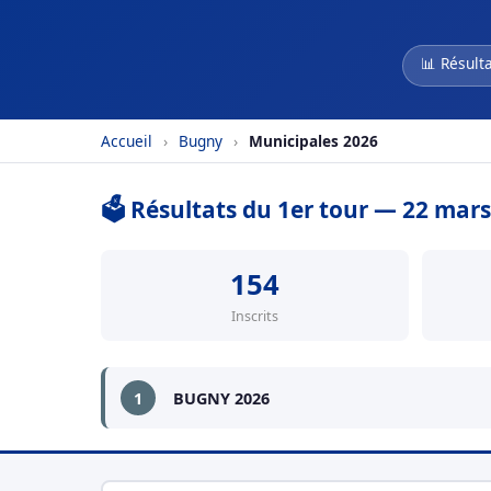
📊 Résult
Accueil
›
Bugny
›
Municipales 2026
🗳️ Résultats du 1er tour — 22 mar
154
Inscrits
1
BUGNY 2026