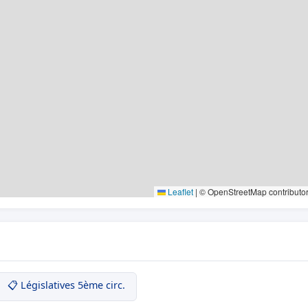
Leaflet
|
© OpenStreetMap contributo
📋 Législatives 5ème circ.