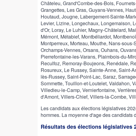
Châteleu, Grand'Combe-des-Bois, Fournets-
Grangettes, Les Gras, Guyans-Vennes, Haute
Houtaud, Jougne, Labergement-Sainte-Marie, 
Levier, Lizine, Longechaux, Longemaison, L
d'Or, Loray, Le Luhier, Magny-Châtelard, M
Mémont, Métabief, Montbéliardot, Montbenoî
Montperreux, Morteau, Mouthe, Nans-sous-S
Orchamps-Vennes, Orsans, Ouhans, Ouvans, 
Pierrefontaine-les-Varans, Plaimbois-du-Miro
Reculfoz, Remoray-Boujeons, Renédale, Re
Rosureux, Le Russey, Sainte-Anne, Saint-An
lès-Russey, Saint-Point-Lac, Saraz, Sarrag
Sommette, Touillon-et-Loutelet, Valdahon, V
Villedieu-le-Camp, Vernierfontaine, Verrière
d'Amont, Villers-Chief, Villers-la-Combe, Vil
Les candidats aux élections législatives 2
hommes. La moyenne d'age des candidats de 
Résultats des élections législatives