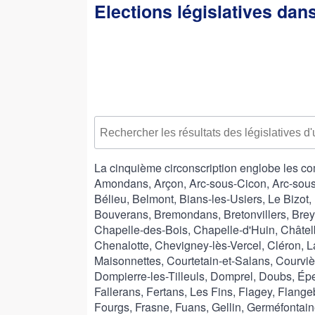
Elections législatives da
La cinquième circonscription englobe les c
Amondans, Arçon, Arc-sous-Cicon, Arc-sou
Bélieu, Belmont, Bians-les-Usiers, Le Bizot
Bouverans, Bremondans, Bretonvillers, Brey
Chapelle-des-Bois, Chapelle-d'Huin, Châte
Chenalotte, Chevigney-lès-Vercel, Cléron, 
Maisonnettes, Courtetain-et-Salans, Courviè
Dompierre-les-Tilleuls, Domprel, Doubs, Épe
Fallerans, Fertans, Les Fins, Flagey, Flang
Fourgs, Frasne, Fuans, Gellin, Germéfontain