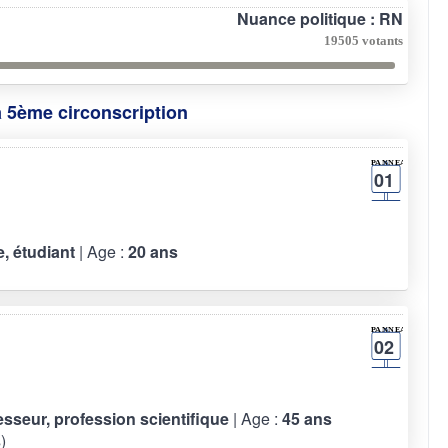
Nuance politique : RN
19505 votants
a 5ème circonscription
01
e, étudiant
| Age :
20 ans
02
fesseur, profession scientifique
| Age :
45 ans
)