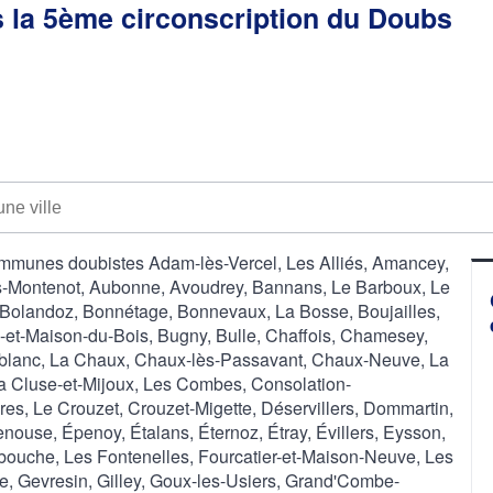
ns la 5ème circonscription du Doubs
ommunes doubistes Adam-lès-Vercel, Les Alliés, Amancey,
s-Montenot, Aubonne, Avoudrey, Bannans, Le Barboux, Le
, Bolandoz, Bonnétage, Bonnevaux, La Bosse, Boujailles,
-et-Maison-du-Bois, Bugny, Bulle, Chaffois, Chamesey,
lblanc, La Chaux, Chaux-lès-Passavant, Chaux-Neuve, La
La Cluse-et-Mijoux, Les Combes, Consolation-
res, Le Crouzet, Crouzet-Migette, Déservillers, Dommartin,
nouse, Épenoy, Étalans, Éternoz, Étray, Évillers, Eysson,
ebouche, Les Fontenelles, Fourcatier-et-Maison-Neuve, Les
e, Gevresin, Gilley, Goux-les-Usiers, Grand'Combe-