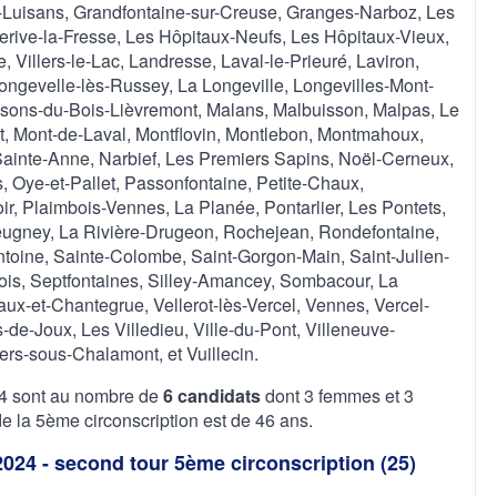
Luisans, Grandfontaine-sur-Creuse, Granges-Narboz, Les
rive-la-Fresse, Les Hôpitaux-Neufs, Les Hôpitaux-Vieux,
Villers-le-Lac, Landresse, Laval-le-Prieuré, Laviron,
ongevelle-lès-Russey, La Longeville, Longevilles-Mont-
aisons-du-Bois-Lièvremont, Malans, Malbuisson, Malpas, Le
t, Mont-de-Laval, Montflovin, Montlebon, Montmahoux,
ainte-Anne, Narbief, Les Premiers Sapins, Noël-Cerneux,
Oye-et-Pallet, Passonfontaine, Petite-Chaux,
ir, Plaimbois-Vennes, La Planée, Pontarlier, Les Pontets,
ugney, La Rivière-Drugeon, Rochejean, Rondefontaine,
toine, Sainte-Colombe, Saint-Gorgon-Main, Saint-Julien-
eois, Septfontaines, Silley-Amancey, Sombacour, La
aux-et-Chantegrue, Vellerot-lès-Vercel, Vennes, Vercel-
s-de-Joux, Les Villedieu, Ville-du-Pont, Villeneuve-
lers-sous-Chalamont, et Vuillecin.
024 sont au nombre de
6 candidats
dont 3 femmes et 3
la 5ème circonscription est de 46 ans.
 2024 - second tour 5ème circonscription (25)