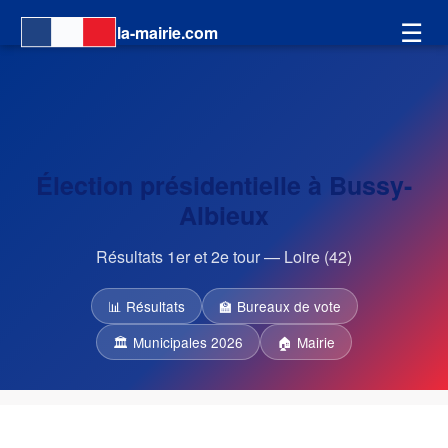
☰
la-mairie.com
Élection présidentielle à Bussy-
Albieux
Résultats 1er et 2e tour — Loire (42)
📊 Résultats
🏫 Bureaux de vote
🏛 Municipales 2026
🏠 Mairie