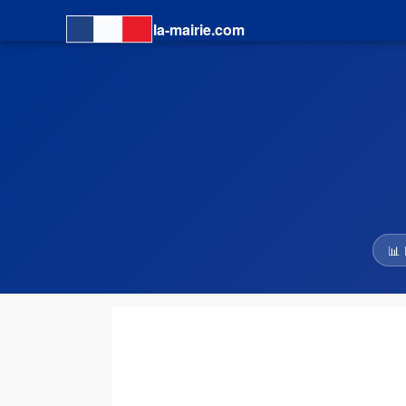
la-mairie.com
📊 