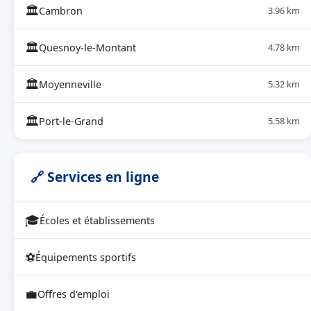
🏛
Cambron
3.96 km
🏛
Quesnoy-le-Montant
4.78 km
🏛
Moyenneville
5.32 km
🏛
Port-le-Grand
5.58 km
🔗 Services en ligne
🎓
Écoles et établissements
⚽
Équipements sportifs
💼
Offres d'emploi