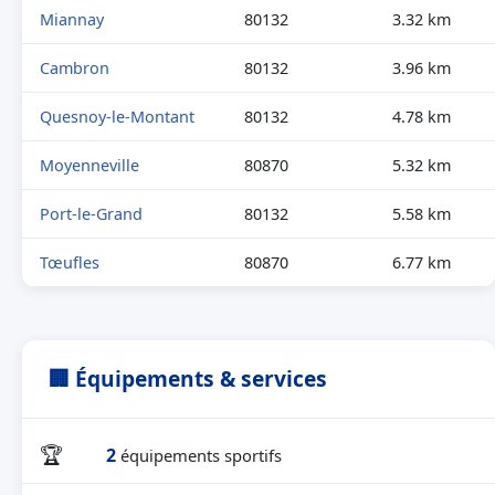
Miannay
80132
3.32 km
Cambron
80132
3.96 km
Quesnoy-le-Montant
80132
4.78 km
Moyenneville
80870
5.32 km
Port-le-Grand
80132
5.58 km
Tœufles
80870
6.77 km
🏢 Équipements & services
🏆
2
équipements sportifs