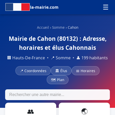
☰
la-mairie.com
Accueil
›
Somme
› Cahon
Mairie de Cahon (80132) : Adresse,
horaires et élus Cahonnais
🏢 Hauts-De-France • 📍 Somme • 👤 199 habitants
📍 Coordonnées
🏛 Élus
📅 Horaires
🗺 Plan
👥
🌏