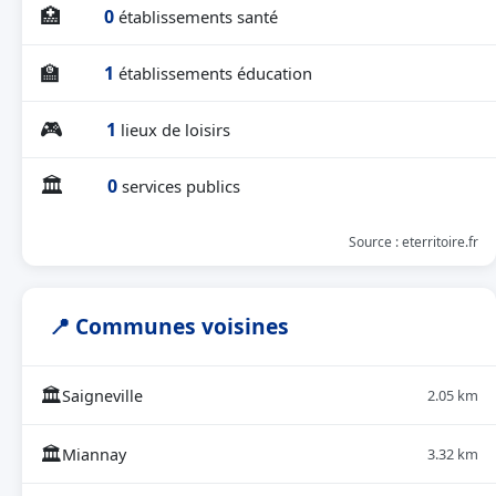
🏥
0
établissements santé
🏫
1
établissements éducation
🎮
1
lieux de loisirs
🏛
0
services publics
Source : eterritoire.fr
📍 Communes voisines
🏛
Saigneville
2.05 km
🏛
Miannay
3.32 km