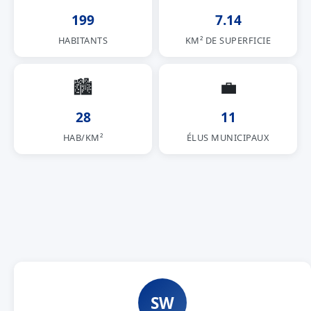
199
7.14
HABITANTS
KM² DE SUPERFICIE
🏙
💼
28
11
HAB/KM²
ÉLUS MUNICIPAUX
SW