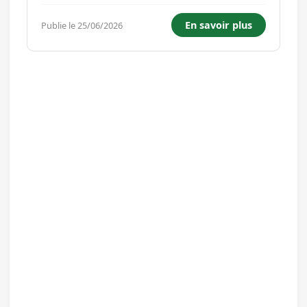
Touristique et de Loisirs. Cette formation vous
prépare à devenir un véritable ambassadeur du
En savoir plus
Publie le 25/06/2026
territoire et de l'expérience touristique. Vous
dével...