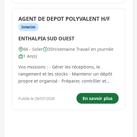
matériaux ...
AGENT DE DEPOT POLYVALENT H/F
Interim
ENTHALPIA SUD OUEST
66 - Soler
35H/semaine Travail en journée
1 An(s)
Vos missions : - Gérer les réceptions, le
rangement et les stocks - Maintenir un dépôt
propre et organisé - Préparer, contrôler et
ranger le matériel de chantier - Assurer sa
disponibilité pour les équipes - Conduire la
En savoir plus
Publie le 29/07/2026
grue et réaliser les opérations de
chargement/déchargement - Respe...