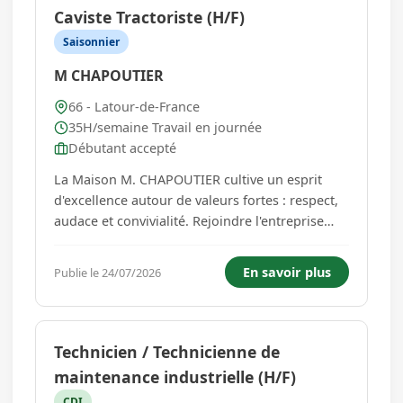
Caviste Tractoriste (H/F)
Saisonnier
M CHAPOUTIER
66 - Latour-de-France
35H/semaine Travail en journée
Débutant accepté
La Maison M. CHAPOUTIER cultive un esprit
d'excellence autour de valeurs fortes : respect,
audace et convivialité. Rejoindre l'entreprise
familiale et ses domaines viticoles bio et
biodynamiques, c'est participer à la création et
En savoir plus
Publie le 24/07/2026
la distribution de vins d'exception. Nous
cherchons un(e) Caviste ...
Technicien / Technicienne de
maintenance industrielle (H/F)
CDI