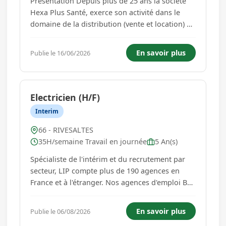
Présentation Depuis plus de 25 ans la société
Hexa Plus Santé, exerce son activité dans le
domaine de la distribution (vente et location) de
matériel médical. Elle rassemble des entreprises
indépendantes autour d'une vision commune :
En savoir plus
Publie le 16/06/2026
mutualiser les forces pour mieux servir le
secteur médic...
Electricien (H/F)
Interim
66 - RIVESALTES
35H/semaine Travail en journée
5 An(s)
Spécialiste de l'intérim et du recrutement par
secteur, LIP compte plus de 190 agences en
France et à l'étranger. Nos agences d'emploi BTP
& Industrie recrutent en CDI, CDD et intérim
dans les secteurs du gros oeuvre, du second
En savoir plus
Publie le 06/08/2026
œuvre, des travaux publics et des espaces verts.