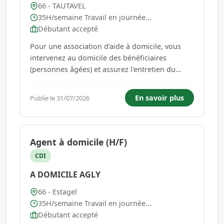
66 - TAUTAVEL
35H/semaine Travail en journée...
Débutant accepté
Pour une association d'aide à domicile, vous
intervenez au domicile des bénéficiaires
(personnes âgées) et assurez l'entretien du
logement et du linge, la préparation des repas,
les courses, l'aide au déplacement. Vous
En savoir plus
Publie le 31/07/2026
intervenez à TAUTAVEL ou dans une commune
qui se situe dans un rayon de ...
Agent à domicile (H/F)
CDI
A DOMICILE AGLY
66 - Estagel
35H/semaine Travail en journée...
Débutant accepté