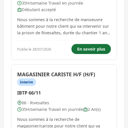
35H/semaine Travail en journée
Débutant accepté
Nous sommes à la recherche de manoeuvre
bâtiment pour notre client qui va intervenir sur
la prison de Rivesaltes, durée du chantier 1 an,
démarrage des travaux fin octobre 2026.
Session de recrutement par l'entreprise
En savoir plus
Publie le 28/07/2026
utilisatrice en Septembre 2026. vos missions
seront : -aide au ferraillage -a...
MAGASINIER CARISTE H/F (H/F)
Interim
IBTP 66/11
66 - Rivesaltes
35H/semaine Travail en journée
2 An(s)
Nous sommes à la recherche de
magasinier/cariste pour notre client qui va