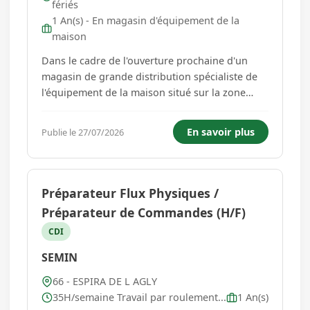
fériés
1 An(s) - En magasin d'équipement de la
maison
Dans le cadre de l'ouverture prochaine d'un
magasin de grande distribution spécialiste de
l'équipement de la maison situé sur la zone
commerciale de Rivesaltes, vos missions seront
: - Réception et contrôle des marchandises -
En savoir plus
Publie le 27/07/2026
Mise en rayon et réapprovisionnement des
produits - Accueil conseil...
Préparateur Flux Physiques /
Préparateur de Commandes (H/F)
CDI
SEMIN
66 - ESPIRA DE L AGLY
35H/semaine Travail par roulement...
1 An(s)