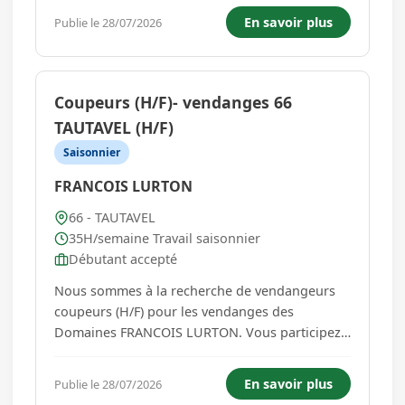
domaines viticoles. Pour postuler merci de
En savoir plus
Publie le 28/07/2026
contacter Madame SORDELET au 06-75-13-48-
73...
Coupeurs (H/F)- vendanges 66
TAUTAVEL (H/F)
Saisonnier
FRANCOIS LURTON
66 - TAUTAVEL
35H/semaine Travail saisonnier
Débutant accepté
Nous sommes à la recherche de vendangeurs
coupeurs (H/F) pour les vendanges des
Domaines FRANCOIS LURTON. Vous participez
à la récolte des raisins au sein des domaines
viticoles. Pour postuler merci de contacter
En savoir plus
Publie le 28/07/2026
directement Madame SORDELET au 06-75-13-