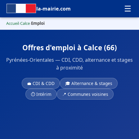
☰
la-mairie.com
Accueil
Calce
Emploi
›
›
Offres d'emploi à Calce (66)
Pyrénées-Orientales — CDI, CDD, alternance et stages
à proximité
💼 CDI & CDD
🎓 Alternance & stages
⏱ Intérim
📍 Communes voisines