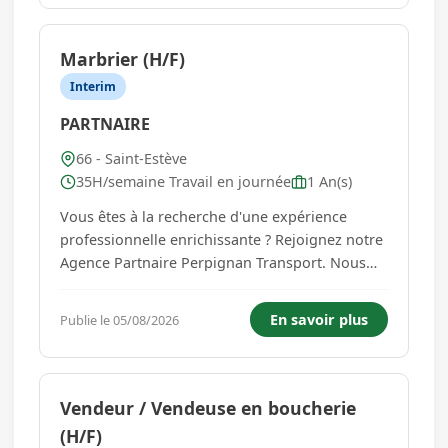
Avec LIP, menez v...
Marbrier (H/F)
Interim
PARTNAIRE
66 - Saint-Estève
35H/semaine Travail en journée
1 An(s)
Vous êtes à la recherche d'une expérience
professionnelle enrichissante ? Rejoignez notre
Agence Partnaire Perpignan Transport. Nous
recrutons pour l'un de nos clients, une maison
funéraire reconnue pour son savoir-faire, un
En savoir plus
Publie le 05/08/2026
Marbrier H/F. Sous la responsabilité du chef de
chantier, vous interv...
Vendeur / Vendeuse en boucherie
(H/F)