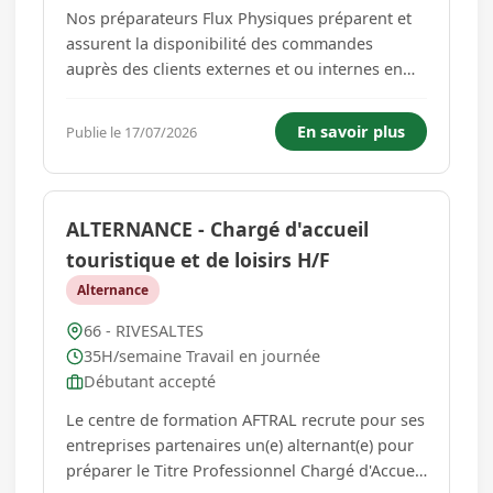
Nos préparateurs Flux Physiques préparent et
assurent la disponibilité des commandes
auprès des clients externes et ou internes en
garantissant l'image de marque de SEMIN. Vos
missions principales seront : La préparation de
En savoir plus
Publie le 17/07/2026
différents types de commandes en volume ou
en picking pour nos client...
ALTERNANCE - Chargé d'accueil
touristique et de loisirs H/F
Alternance
66 - RIVESALTES
35H/semaine Travail en journée
Débutant accepté
Le centre de formation AFTRAL recrute pour ses
entreprises partenaires un(e) alternant(e) pour
préparer le Titre Professionnel Chargé d'Accueil