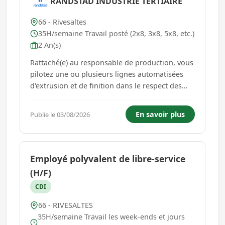
RANDSTAD INDUSTRIE TERTIAIRE
66 - Rivesaltes
35H/semaine Travail posté (2x8, 3x8, 5x8, etc.)
2 An(s)
Rattaché(e) au responsable de production, vous
pilotez une ou plusieurs lignes automatisées
d'extrusion et de finition dans le respect des
objectifs de fabrication, des normes de qualité
et des consignes de sécurité. Vos
En savoir plus
Publie le 03/08/2026
responsabilités principales comprennent :
Assurer la conduite, le régla...
Employé polyvalent de libre-service
(H/F)
CDI
66 - RIVESALTES
35H/semaine Travail les week-ends et jours