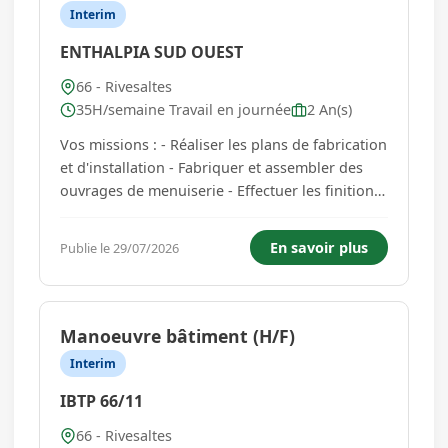
Interim
ENTHALPIA SUD OUEST
66 - Rivesaltes
35H/semaine Travail en journée
2 An(s)
Vos missions : - Réaliser les plans de fabrication
et d'installation - Fabriquer et assembler des
ouvrages de menuiserie - Effectuer les finitions
et les réglages des éléments - Contrôler la
qualité et la conformité des réalisations -
En savoir plus
Publie le 29/07/2026
Assurer la pose des ouvrages sur chantier -
Concevoir et...
Manoeuvre bâtiment (H/F)
Interim
IBTP 66/11
66 - Rivesaltes