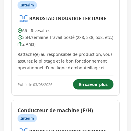
Interim
RANDSTAD INDUSTRIE TERTIAIRE
66 - Rivesaltes
35H/semaine Travail posté (2x8, 3x8, 5x8, etc.)
2 An(s)
Rattaché(e) au responsable de production, vous
assurez le pilotage et le bon fonctionnement
opérationnel d'une ligne d'embouteillage et
d'emballage automatisée. Vos missions
principales s'articulent autour des axes suivants
En savoir plus
Publie le 03/08/2026
: Piloter la conduite de la ligne de
conditionnement en veillant au resp...
Conducteur de machine (F/H)
Interim