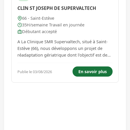
CLIN ST JOSEPH DE SUPERVALTECH
66 - Saint-Estève
35H/semaine Travail en journée
Débutant accepté
A La Clinique SMR Supervaltech, situé à Saint-
Estève (66), nous développons un projet de
réadaptation gériatrique dont l'objectif est de
permettre aux patients de retrouver un
maximum d'autonomie grâce à une prise en
En savoir plus
Publie le 03/08/2026
charge moderne et pluridisciplinaire. Pour
renforcer cette dynamique nous r...