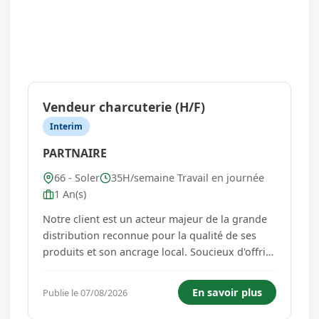
Vendeur charcuterie (H/F)
Interim
PARTNAIRE
66 - Soler
35H/semaine Travail en journée
1 An(s)
Notre client est un acteur majeur de la grande
distribution reconnue pour la qualité de ses
produits et son ancrage local. Soucieux d'offrir
une expérience magasin conviviale et des
produits de qualité, le supermarché s'appuie
En savoir plus
Publie le 07/08/2026
sur une équipe dynamique et passionnée par le
service de proximité...