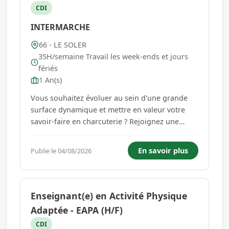
CDI
INTERMARCHE
66 - LE SOLER
35H/semaine Travail les week-ends et jours
fériés
1 An(s)
Vous souhaitez évoluer au sein d'une grande
surface dynamique et mettre en valeur votre
savoir-faire en charcuterie ? Rejoignez une
équipe engagée et participez activement à la
satisfaction et à la fidélisation de la clientèle. En
En savoir plus
Publie le 04/08/2026
qualité de Vendeur(se) / Emballeur(se) en
charcuterie, vous ...
Enseignant(e) en Activité Physique
Adaptée - EAPA (H/F)
CDI