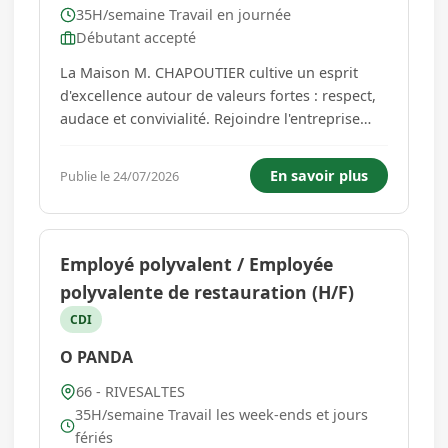
35H/semaine Travail en journée
Débutant accepté
La Maison M. CHAPOUTIER cultive un esprit
d'excellence autour de valeurs fortes : respect,
audace et convivialité. Rejoindre l'entreprise
familiale et ses domaines viticoles bio et
biodynamiques, c'est participer à la création et
En savoir plus
Publie le 24/07/2026
la distribution de vins d'exception. Nous
cherchons un(e) Caviste ...
Employé polyvalent / Employée
polyvalente de restauration (H/F)
CDI
O PANDA
66 - RIVESALTES
35H/semaine Travail les week-ends et jours
fériés