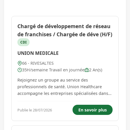
Chargé de développement de réseau
de franchises / Chargée de déve (H/F)
CDI
UNION MEDICALE
66 - RIVESALTES
35H/semaine Travail en journée
2 An(s)
Rejoignez un groupe au service des
professionnels de santé. Union Healthcare
accompagne les entreprises spécialisées dans
la distribution de matériel médical, le maintien
et les prestations de santé à domicile. Dans le
En savoir plus
Publie le 28/07/2026
cadre de notre développement, nous recrutons
un(e) Chargé(e) de Dévelo...