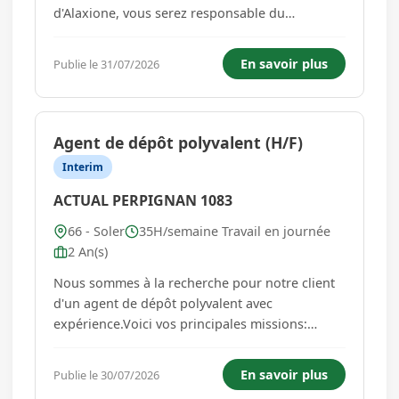
d'Alaxione, vous serez responsable du
développement, de l'optimisation et de la
maintenance de nos solutions logicielles. Vous
En savoir plus
Publie le 31/07/2026
interviendrez sur l'ensemble du cycle de vie du
développement, de la conception jusqu...
Agent de dépôt polyvalent (H/F)
Interim
ACTUAL PERPIGNAN 1083
66 - Soler
35H/semaine Travail en journée
2 An(s)
Nous sommes à la recherche pour notre client
d'un agent de dépôt polyvalent avec
expérience.Voici vos principales missions:
Gestion du dépôt et des stocks- Réceptionner,
contrôler et ranger les matériaux, matériels et
En savoir plus
Publie le 30/07/2026
équipements- Suivre les stocks du dépôt