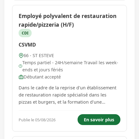
Employé polyvalent de restauration
rapide/pizzeria (H/F)
CDI
CSVMD
66 - ST ESTEVE
Temps partiel - 24H/semaine Travail les week-
ends et jours fériés
Débutant accepté
Dans le cadre de la reprise d'un établissement
de restauration rapide spécialisé dans les
pizzas et burgers, et la formation d'une
nouvelle équipe, nous recherchons un ou une
employé(e) polyvalent(e) en restauration rapide
En savoir plus
Publie le 05/08/2026
motivé(e), dynamique et ayant le goût du travail
en équipe. Au sein ...