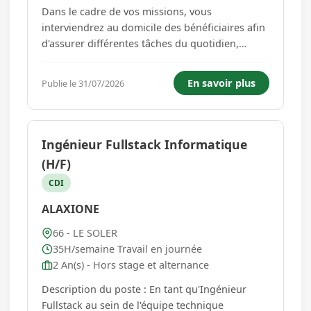
Dans le cadre de vos missions, vous
interviendrez au domicile des bénéficiaires afin
d'assurer différentes tâches du quotidien,
notamment : - l'entretien du logement et du
linge, - la préparation des repas, - la réalisation
En savoir plus
Publie le 31/07/2026
des courses, - l'aide aux déplacements et à la
mobilité. Les inter...
Ingénieur Fullstack Informatique
(H/F)
CDI
ALAXIONE
66 - LE SOLER
35H/semaine Travail en journée
2 An(s) - Hors stage et alternance
Description du poste : En tant qu'Ingénieur
Fullstack au sein de l'équipe technique