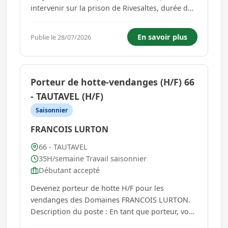
intervenir sur la prison de Rivesaltes, durée du
chantier 1 an, démarrage des travaux fin
octobre 2026. Session de recrutement par
En savoir plus
Publie le 28/07/2026
l'entreprise utilisatrice en Septembre 2026. vos
missions seront : -gestion et suivi des co...
Porteur de hotte-vendanges (H/F) 66
- TAUTAVEL (H/F)
Saisonnier
FRANCOIS LURTON
66 - TAUTAVEL
35H/semaine Travail saisonnier
Débutant accepté
Devenez porteur de hotte H/F pour les
vendanges des Domaines FRANCOIS LURTON.
Description du poste : En tant que porteur, vous
participez à la récolte des raisins au sein des