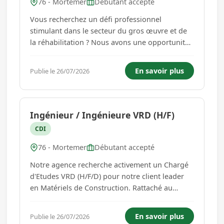
76 - Mortemer
Débutant accepté
Vous recherchez un défi professionnel
stimulant dans le secteur du gros œuvre et de
la réhabilitation ? Nous avons une opportunité
passionnante pour vous. Notre agence recrute
actuellement pour notre client leader en Gros
En savoir plus
Publie le 26/07/2026
Œuvre et Réhabilitation un Dessinateur
Méthodes (H/F/D).Le poste :En ta...
Ingénieur / Ingénieure VRD (H/F)
CDI
76 - Mortemer
Débutant accepté
Notre agence recherche activement un Chargé
d'Etudes VRD (H/F/D) pour notre client leader
en Matériels de Construction. Rattaché au
Directeur Technique, vous participerez à la
réalisation des études en terrassement, VRD et
En savoir plus
Publie le 26/07/2026
assainissement. Votre poste est évolutif.A ce