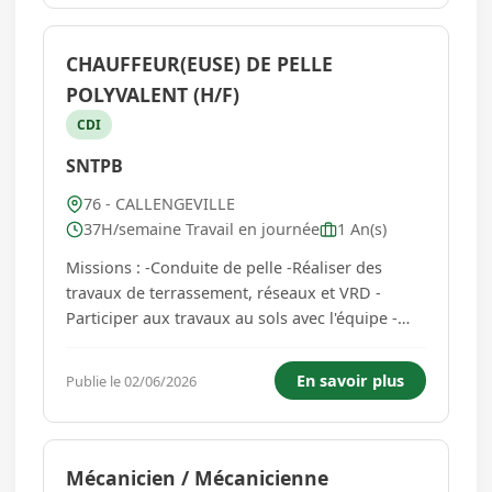
service auprès de l...
CHAUFFEUR(EUSE) DE PELLE
POLYVALENT (H/F)
CDI
SNTPB
76 - CALLENGEVILLE
37H/semaine Travail en journée
1 An(s)
Missions : -Conduite de pelle -Réaliser des
travaux de terrassement, réseaux et VRD -
Participer aux travaux au sols avec l'équipe -
Assurer l'entretien courant de l'engin -Respecter
les consignes de sécurité et les règles du
En savoir plus
Publie le 02/06/2026
chantier -Adapter son travail selon les
contraintes du terrain Vous ...
Mécanicien / Mécanicienne