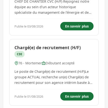
CHEF DE CHANTIER CVC (H/F) Rejoignez notre
équipe au sein d'un acteur historique
spécialiste du management de l'énergie et de
tous les lots techniques du second oeuvre du
bâtiment : génie électrique, génie climatique,
En savoir plus
Publie le 03/08/2026
performance énergétique, énergies
renouvelables, traitement d'eau. Vous ...
Chargé(e) de recrutement (H/F)
CDI
76 - Mortemer
Débutant accepté
Le poste de Chargé(e) de recrutement (H/F)Le
groupe ACTUAL recherche un(e) Chargé(e) de
recrutement pour son agence intérim basée à
Neufchâtel en Bray, dans le cadre d'un CDD de
4 mois à pourvoir dès que possible.À ce poste,
En savoir plus
Publie le 01/08/2026
vous jouerez un rôle clé dans l'ensemble du
processus de recrute...