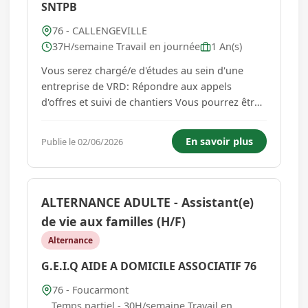
SNTPB
76 - CALLENGEVILLE
37H/semaine Travail en journée
1 An(s)
Vous serez chargé/e d'études au sein d'une
entreprise de VRD: Répondre aux appels
d'offres et suivi de chantiers Vous pourrez être
formé en interne aux relevés -Relevé terrain -
Implantation et récolement - Réalisation de
En savoir plus
Publie le 02/06/2026
plans -Aide aux études et au suivi de chantier
Vous devez avoir un...
ALTERNANCE ADULTE - Assistant(e)
de vie aux familles (H/F)
Alternance
G.E.I.Q AIDE A DOMICILE ASSOCIATIF 76
76 - Foucarmont
Temps partiel - 30H/semaine Travail en