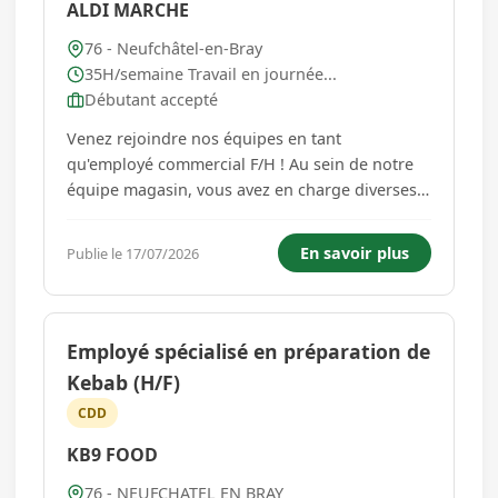
ALDI MARCHE
76 - Neufchâtel-en-Bray
35H/semaine Travail en journée...
Débutant accepté
Venez rejoindre nos équipes en tant
qu'employé commercial F/H ! Au sein de notre
équipe magasin, vous avez en charge diverses
missions telles que la tenue de la caisse, la mise
en rayon, la cuisson du pain, la tenue du point
En savoir plus
Publie le 17/07/2026
de vente et certaines tâches administratives.
Vous faites preuve de d...
Employé spécialisé en préparation de
Kebab (H/F)
CDD
KB9 FOOD
76 - NEUFCHATEL EN BRAY