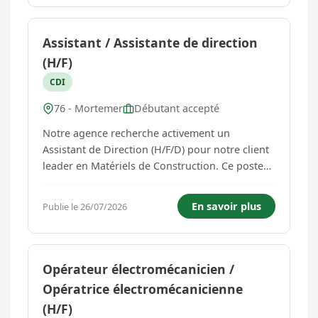
est envisageable si b...
Assistant / Assistante de direction
(H/F)
CDI
76 - Mortemer
Débutant accepté
Notre agence recherche activement un
Assistant de Direction (H/F/D) pour notre client
leader en Matériels de Construction. Ce poste
nécessite un esprit juridique qui vous
permettra, en véritable collaborateur de la
En savoir plus
Publie le 26/07/2026
Direction, de traiter différents pôles. Vos
missions principales : - Administrat...
Opérateur électromécanicien /
Opératrice électromécanicienne
(H/F)