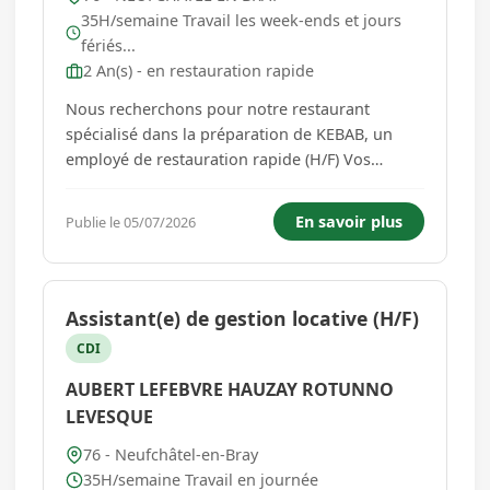
35H/semaine Travail les week-ends et jours
fériés...
2 An(s) - en restauration rapide
Nous recherchons pour notre restaurant
spécialisé dans la préparation de KEBAB, un
employé de restauration rapide (H/F) Vos
missions : Préparation de la viande (coupe,
marinade) Préparation des kebabs et autres
En savoir plus
Publie le 05/07/2026
plats selon les recettes et les standards de
qualité du restaurant. Accueil et ...
Assistant(e) de gestion locative (H/F)
CDI
AUBERT LEFEBVRE HAUZAY ROTUNNO
LEVESQUE
76 - Neufchâtel-en-Bray
35H/semaine Travail en journée