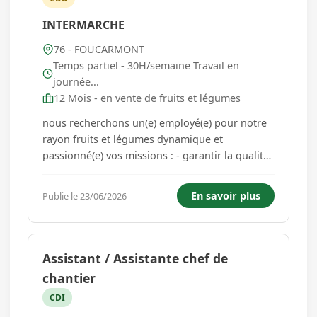
INTERMARCHE
76 - FOUCARMONT
Temps partiel - 30H/semaine Travail en
journée...
12 Mois - en vente de fruits et légumes
nous recherchons un(e) employé(e) pour notre
rayon fruits et légumes dynamique et
passionné(e) vos missions : - garantir la qualité,
la fraîcheur et la présentation des produits -
assurer les approvisionnements et la gestion
En savoir plus
Publie le 23/06/2026
des stocks - veiller au respect des règles
d'hygiène, de sécurit...
Assistant / Assistante chef de
chantier
CDI