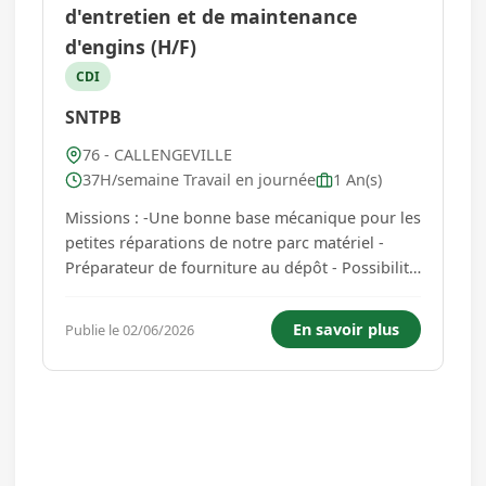
d'entretien et de maintenance
d'engins (H/F)
CDI
SNTPB
76 - CALLENGEVILLE
37H/semaine Travail en journée
1 An(s)
Missions : -Une bonne base mécanique pour les
petites réparations de notre parc matériel -
Préparateur de fourniture au dépôt - Possibilité
d'aide chantier -Nettoyage et entretien du dépôt
-Suivi des stocks et rangement du matériel...
En savoir plus
Publie le 02/06/2026