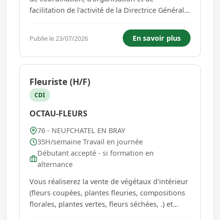
facilitation de l'activité de la Directrice Générale
et du Maire. Véritable interface entre les élus,
les services, les partenaires extérieurs et les
En savoir plus
Publie le 23/07/2026
usagers, contribue à la fluidité de l'information,
...
Fleuriste (H/F)
CDI
OCTAU-FLEURS
76 - NEUFCHATEL EN BRAY
35H/semaine Travail en journée
Débutant accepté - si formation en
alternance
Vous réaliserez la vente de végétaux d'intérieur
(fleurs coupées, plantes fleuries, compositions
florales, plantes vertes, fleurs séchées, .) et
d'extérieur (plantes d'ornement .) et de