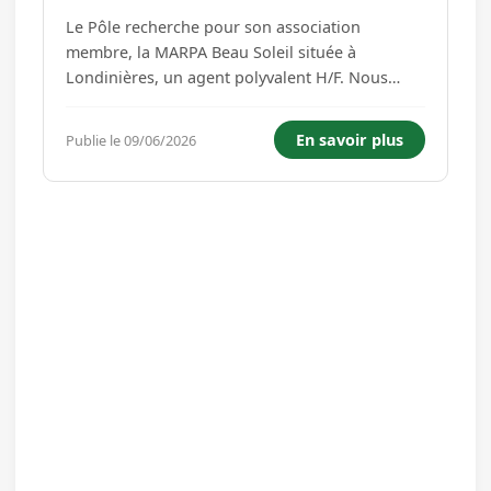
Le Pôle recherche pour son association
membre, la MARPA Beau Soleil située à
Londinières, un agent polyvalent H/F. Nous
recherchons un agent polyvalent H/F dévoué
pour assurer la sécurité, la surveillance et le
En savoir plus
Publie le 09/06/2026
bien-être des résident(e)s. Rattaché à l'adjointe
de l'établissement, vous ...