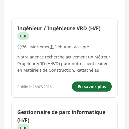
Ingénieur / Ingénieure VRD (H/F)
CDI
76 - Mortemer
Débutant accepté
Notre agence recherche activement un Métreur-
Projeteur VRD (H/F/D) pour notre client leader
en Matériels de Construction. Rattaché au
Directeur Technique, vous participerez à la
réalisation des études en terrassement, VRD,
En savoir plus
Publie le 26/07/2026
voiles par passe et assainissement en lien avec
les conducteurs de trav...
Gestionnaire de parc informatique
(H/F)
CDI