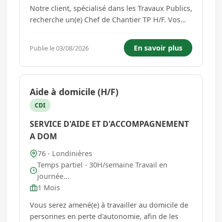
Notre client, spécialisé dans les Travaux Publics,
recherche un(e) Chef de Chantier TP H/F. Vos
missions : - Encadrer une équipe de 2 à 3
collaborateurs. - Organiser et superviser les
En savoir plus
Publie le 03/08/2026
chantiers. - Réaliser et contrôler les
implantations. ...
Aide à domicile (H/F)
CDI
SERVICE D'AIDE ET D'ACCOMPAGNEMENT
A DOM
76 - Londinières
Temps partiel - 30H/semaine Travail en
journée...
1 Mois
Vous serez amené(e) à travailler au domicile de
personnes en perte d'autonomie, afin de les