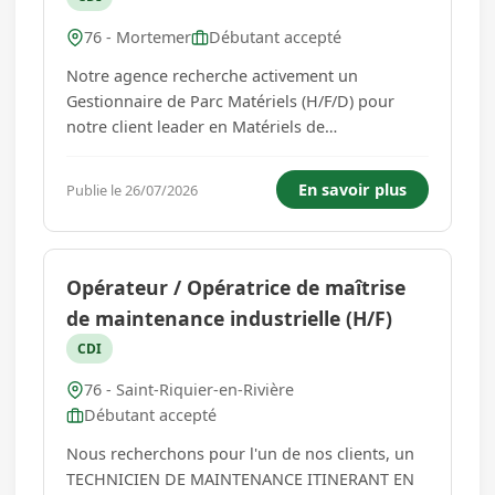
76 - Mortemer
Débutant accepté
Notre agence recherche activement un
Gestionnaire de Parc Matériels (H/F/D) pour
notre client leader en Matériels de
Construction. Vos missions principales : -
Gestion du parc engins et véhicules -
En savoir plus
Publie le 26/07/2026
Planification des contrôles réglementaires -
Organisation des maintenances préventives et
curati...
Opérateur / Opératrice de maîtrise
de maintenance industrielle (H/F)
CDI
76 - Saint-Riquier-en-Rivière
Débutant accepté
Nous recherchons pour l'un de nos clients, un
TECHNICIEN DE MAINTENANCE ITINERANT EN