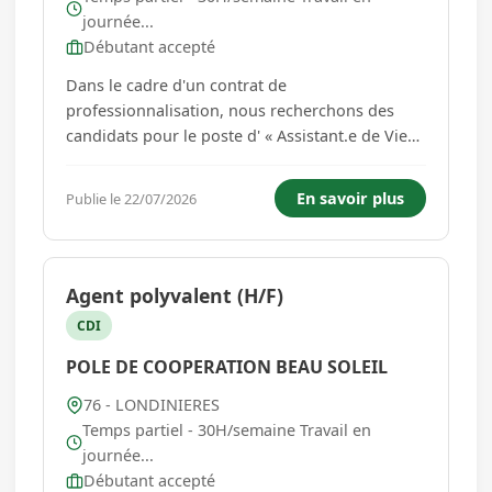
journée...
Débutant accepté
Dans le cadre d'un contrat de
professionnalisation, nous recherchons des
candidats pour le poste d' « Assistant.e de Vie
Aux Familles », pour une durée de 12 mois. A la
clef de ce contrat, l'obtention du titre
En savoir plus
Publie le 22/07/2026
professionnel d'ADVF, et la possibilité de signer
un CDI à la fin de la formation. L...
Agent polyvalent (H/F)
CDI
POLE DE COOPERATION BEAU SOLEIL
76 - LONDINIERES
Temps partiel - 30H/semaine Travail en
journée...
Débutant accepté