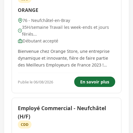
ORANGE
76 - Neufchâtel-en-Bray
35H/semaine Travail les week-ends et jours
fériés...
Débutant accepté
Bienvenue chez Orange Store, une entreprise
dynamique et innovante, fière de faire partie
des Meilleurs Employeurs de France 2023 !
Rejoignez les 3500 conseillers et conseillères de
vente, répartis dans plus de 350 magasins, et
En savoir plus
Publie le 06/08/2026
vivez une expérience professionnelle
enrichissante avec de nombreus...
Employé Commercial - Neufchâtel
(H/F)
CDD