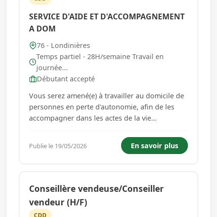
SERVICE D'AIDE ET D'ACCOMPAGNEMENT
A DOM
76 - Londinières
Temps partiel - 28H/semaine Travail en
journée...
Débutant accepté
Vous serez amené(e) à travailler au domicile de
personnes en perte d'autonomie, afin de les
accompagner dans les actes de la vie
quotidienne comme : -l'aide au lever, au repas,
au coucher, à l'hygiène corporelle, à l'entretien
En savoir plus
Publie le 19/05/2026
du logement et du linge -l'accompagnement
aux courses Autonome, ...
Conseillère vendeuse/Conseiller
vendeur (H/F)
CDD