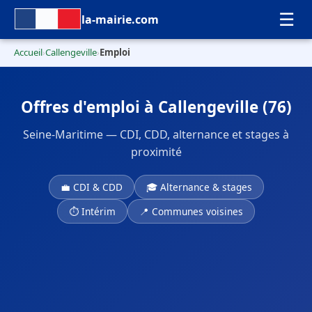
☰
la-mairie.com
Accueil
Callengeville
Emploi
›
›
Offres d'emploi à Callengeville (76)
Seine-Maritime — CDI, CDD, alternance et stages à
proximité
💼 CDI & CDD
🎓 Alternance & stages
⏱ Intérim
📍 Communes voisines