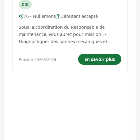
CDI
76 - Nullemont
Débutant accepté
Sous la coordination du Responsable de
maintenance, vous aurez pour mission : -
Diagnostiquer des pannes mécaniques et
électriques - Savoir lire et analyser des plans
mécaniques et électriques - Effectuer la
En savoir plus
Publie le 08/08/2026
maintenance préventive et curatives des
installations et machines de productions -
Rem...