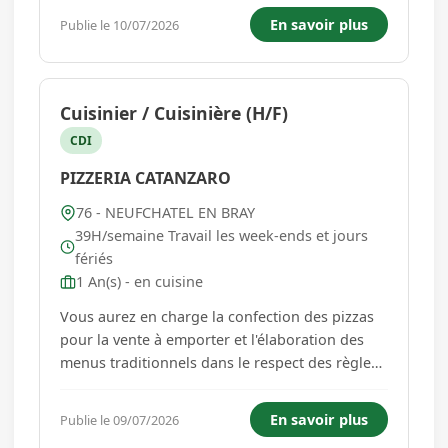
décorations de jardinerie (pots, vases.). Vous
En savoir plus
Publie le 10/07/2026
réaliserez des décorations à l'occasion
d'évènements...
Cuisinier / Cuisinière (H/F)
CDI
PIZZERIA CATANZARO
76 - NEUFCHATEL EN BRAY
39H/semaine Travail les week-ends et jours
fériés
1 An(s) - en cuisine
Vous aurez en charge la confection des pizzas
pour la vente à emporter et l'élaboration des
menus traditionnels dans le respect des règles
d'hygiène et de sécurité alimentaire. Une
première expérience en tant que pizzaiolo(a)
En savoir plus
Publie le 09/07/2026
serait un plus mais une formation en interne