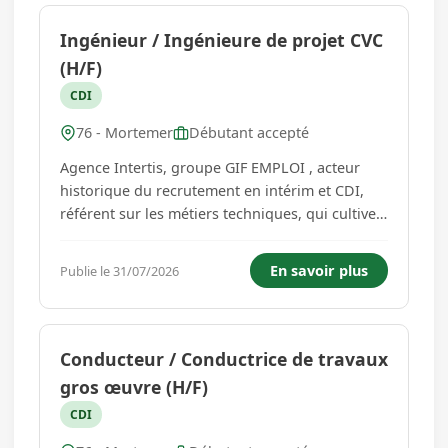
Ingénieur / Ingénieure de projet CVC
(H/F)
CDI
76 - Mortemer
Débutant accepté
Agence Intertis, groupe GIF EMPLOI , acteur
historique du recrutement en intérim et CDI,
référent sur les métiers techniques, qui cultive
la proximité avec ses candidats, ses clients et
les acteurs de la formation pour un
En savoir plus
Publie le 31/07/2026
accompagnement long terme.Dans le cadre
d'une accroissement d'activité, ...
Conducteur / Conductrice de travaux
gros œuvre (H/F)
CDI