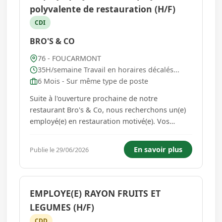
polyvalente de restauration (H/F)
CDI
BRO'S & CO
76 - FOUCARMONT
35H/semaine Travail en horaires décalés...
6 Mois - Sur même type de poste
Suite à l'ouverture prochaine de notre
restaurant Bro's & Co, nous recherchons un(e)
employé(e) en restauration motivé(e). Vos
missions : Préparer les ingrédients (découpe
légumes, préparation sauces, viandes, etc.)
En savoir plus
Publie le 29/06/2026
Réaliser les burgers, kebabs, tacos et autres
produits de la carte Assure...
EMPLOYE(E) RAYON FRUITS ET
LEGUMES (H/F)
CDD