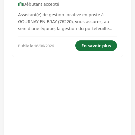
Débutant accepté
Assistant(e) de gestion locative en poste à
GOURNAY EN BRAY (76220), vous assurez, au
sein d'une équipe, la gestion du portefeuille
immobilier de locations (relations locataires,
visites, constitution des dossiers de location,
En savoir plus
Publie le 16/06/2026
rédaction des baux, état des lieux, .). Sous la
direction de votre r...