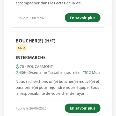
accompagner dans les actes de la vie
quotidienne comme : -l'aide au lever, au repas,
au coucher, à l'hygiène corporelle, à l'entretien
En savoir plus
Publie le 23/07/2026
du logement et du linge -l'accompagnement
aux courses Autonome, ...
BOUCHER(E) (H/F)
CDD
INTERMARCHE
76 - FOUCARMONT
36H45/semaine Travail en journée...
12 Mois
Nous recherchons un(e) boucher(e) motivé(e) et
passionné(e) pour rejoindre notre équipe. Sous
la responsabilité de votre chef de rayon
boucherie: vos missions seront les suivantes:
Découpe et préparation des viandes, mise en
En savoir plus
Publie le 26/06/2026
rayon et présentation des produits, conseil et