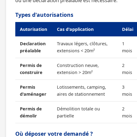
ou une déclaration préalable est nécessaire.
Types d'autorisations
Autorisation
Cas d'application
Délai
Declaration
Travaux légers, clôtures,
1
préalable
extensions < 20m²
mois
Permis de
Construction neuve,
2
construire
extension > 20m²
mois
Permis
Lotissements, camping,
3
d'aménager
aires de stationnement
mois
Permis de
Démolition totale ou
2
démolir
partielle
mois
Où déposer votre demandé ?