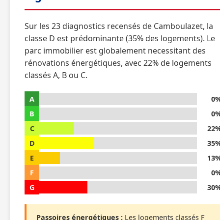
Sur les 23 diagnostics recensés de Camboulazet, la
classe D est prédominante (35% des logements). Le
parc immobilier est globalement necessitant des
rénovations énergétiques, avec 22% de logements
classés A, B ou C.
A
0
B
0
C
22
D
35
E
13
F
0
G
30
Passoires énergétiques :
Les logements classés F