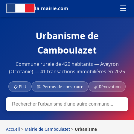
☰
la-mairie.com
Urbanisme de
Camboulazet
Commune rurale de 420 habitants — Aveyron
(Occitanie) — 41 transactions immobilières en 2025
📋 PLU
🏗 Permis de construire
🌿 Rénovation
Accueil
>
Mairie de Camboulazet
>
Urbanisme