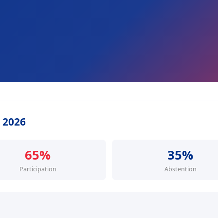
s 2026
65%
35%
Participation
Abstention