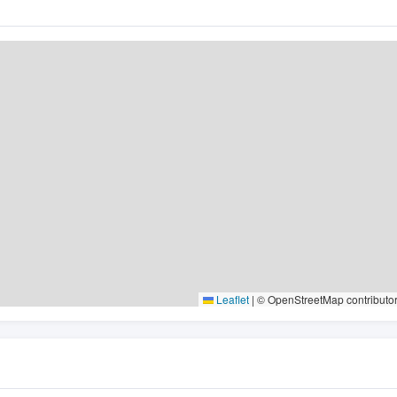
Leaflet
|
© OpenStreetMap contributo