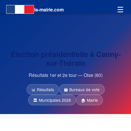
☰
la-mairie.com
Élection présidentielle à Canny-
sur-Thérain
Résultats 1er et 2e tour — Oise (60)
📊 Résultats
🏫 Bureaux de vote
🏛 Municipales 2026
🏠 Mairie