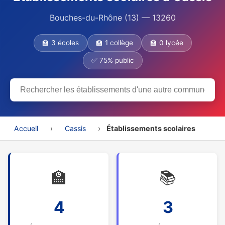
Bouches-du-Rhône (13) — 13260
🏫 3 écoles
🏫 1 collège
🏫 0 lycée
✅ 75% public
Accueil
›
Cassis
›
Établissements scolaires
🏫
📚
4
3