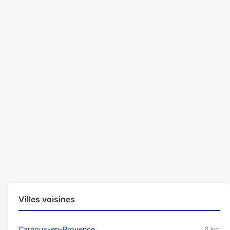
Villes voisines
Carnoux-en-Provence
6 km