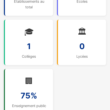
Établissements au
Écoles
total
🎓
🏛️
1
0
Collèges
Lycées
🏢
75%
Enseignement public