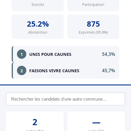
Inscrits
Participation
25.2%
875
Abstention
Exprimés (95.9%)
54,3%
1
UNIS POUR CAUNES
45,7%
2
FAISONS VIVRE CAUNES
2
—