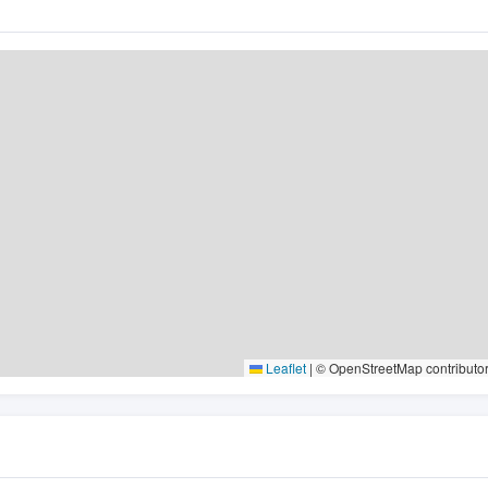
Leaflet
|
© OpenStreetMap contributo