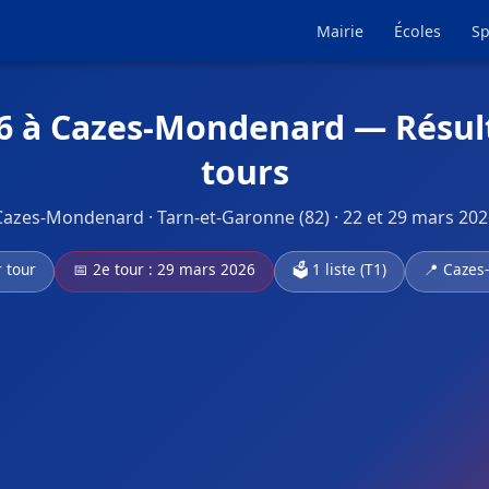
Mairie
Écoles
Sp
26 à Cazes-Mondenard — Résult
tours
Cazes-Mondenard · Tarn-et-Garonne (82) · 22 et 29 mars 202
r tour
📅 2e tour : 29 mars 2026
🗳️ 1 liste (T1)
📍 Cazes