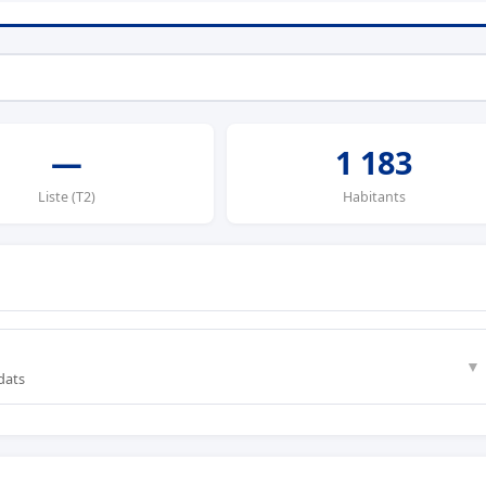
—
1 183
Liste (T2)
Habitants
▼
dats