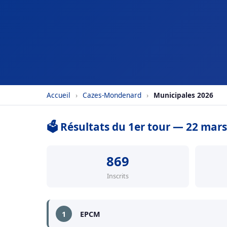
Accueil
›
Cazes-Mondenard
›
Municipales 2026
🗳️ Résultats du 1er tour — 22 mar
869
Inscrits
1
EPCM