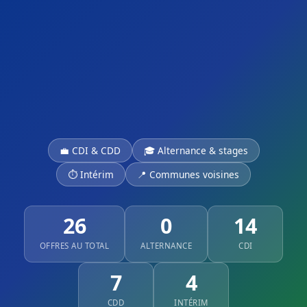
💼 CDI & CDD
🎓 Alternance & stages
⏱ Intérim
📍 Communes voisines
26
0
14
OFFRES AU TOTAL
ALTERNANCE
CDI
7
4
CDD
INTÉRIM