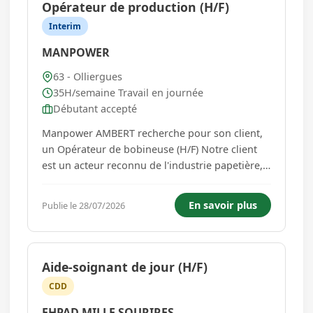
Opérateur de production (H/F)
Interim
MANPOWER
63 - Olliergues
35H/semaine Travail en journée
Débutant accepté
Manpower AMBERT recherche pour son client,
un Opérateur de bobineuse (H/F) Notre client
est un acteur reconnu de l'industrie papetière,
alliant savoir-faire, qualité et innovation.
L'entreprise s'appuie sur des équipes engagées
En savoir plus
Publie le 28/07/2026
pour répondre aux besoins de ses clients avec
réactivité et pr...
Aide-soignant de jour (H/F)
CDD
EHPAD MILLE SOURIRES