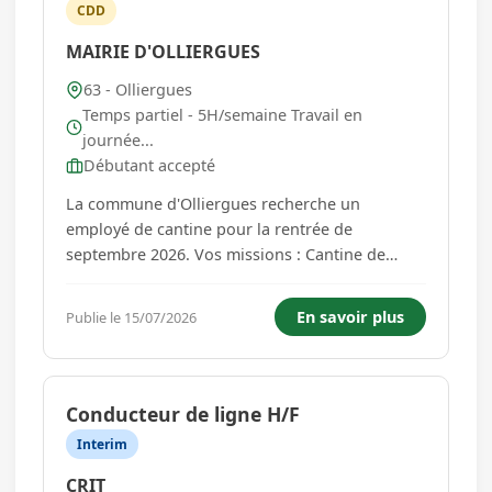
CDD
MAIRIE D'OLLIERGUES
63 - Olliergues
Temps partiel - 5H/semaine Travail en
journée...
Débutant accepté
La commune d'Olliergues recherche un
employé de cantine pour la rentrée de
septembre 2026. Vos missions : Cantine de
l'école maternelle d'Olliergues : Préparation des
repas (liaison chaude), entretien du réfectoire,
En savoir plus
Publie le 15/07/2026
accompagnement des enfants pendant le repas,
Entretien des locaux de la commu...
Conducteur de ligne H/F
Interim
CRIT