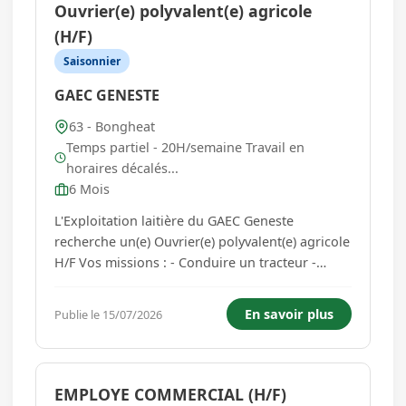
Ouvrier(e) polyvalent(e) agricole
(H/F)
Saisonnier
GAEC GENESTE
63 - Bongheat
Temps partiel - 20H/semaine Travail en
horaires décalés...
6 Mois
L'Exploitation laitière du GAEC Geneste
recherche un(e) Ouvrier(e) polyvalent(e) agricole
H/F Vos missions : - Conduire un tracteur -
Apporter les soins aux bovins - Répartir les
animaux dans des locaux d'élevage ou en plein
En savoir plus
Publie le 15/07/2026
air - Charger, décharger, manutentionner des
produits - Entretenir,...
EMPLOYE COMMERCIAL (H/F)