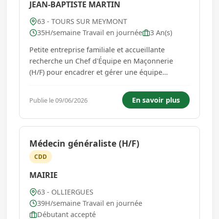
JEAN-BAPTISTE MARTIN
63 - TOURS SUR MEYMONT
35H/semaine Travail en journée
3 An(s)
Petite entreprise familiale et accueillante
recherche un Chef d'Équipe en Maçonnerie
(H/F) pour encadrer et gérer une équipe
dynamique ! Rejoignez une entreprise à taille
humaine où l'esprit d'équipe et la convivialité
En savoir plus
Publie le 09/06/2026
sont au cœur de nos valeurs ! Vos missions
principales : - Encadrer u...
Médecin généraliste (H/F)
CDD
MAIRIE
63 - OLLIERGUES
39H/semaine Travail en journée
Débutant accepté