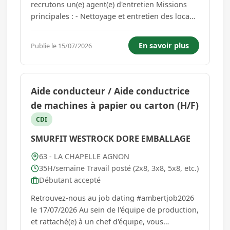
recrutons un(e) agent(e) d'entretien Missions
principales : - Nettoyage et entretien des locaux
(bureaux, sanitaires, sols, vitres, etc... - Respect
des protocoles d'hygiène et de sécurité -
En savoir plus
Publie le 15/07/2026
Utilisation du matériel et des produits de
nettoyage - Garan...
Aide conducteur / Aide conductrice
de machines à papier ou carton (H/F)
CDI
SMURFIT WESTROCK DORE EMBALLAGE
63 - LA CHAPELLE AGNON
35H/semaine Travail posté (2x8, 3x8, 5x8, etc.)
Débutant accepté
Retrouvez-nous au job dating #ambertjob2026
le 17/07/2026 Au sein de l'équipe de production,
et rattaché(e) à un chef d'équipe, vous