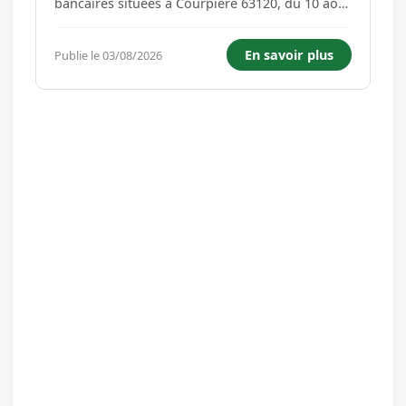
bancaires situées à Courpière 63120, du 10 août
au 28 août 2026. Missions principales
Dépoussiérage du mobilier et des surfaces.
En savoir plus
Publie le 03/08/2026
Vidage des corbeilles et évacuation des
déchets. Nettoyage et désinfection...