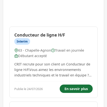
Conducteur de ligne H/F
Interim
63 - Chapelle-Agnon
Travail en journée
Débutant accepté
CRIT recrute pour son client un Conducteur de
ligne H/F.Vous aimez les environnements
industriels techniques et le travail en équipe ?
Vous souhaitez évoluer sur des équipements
performants au coeur de la production ? Cette
En savoir plus
Publie le 24/07/2026
opportunité est faite pour vous.Votre mission
:Au sein d'un site de prod...