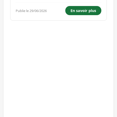
participez à la fabrication d'emballages en
carton en conduisant une machine de
En savoir plus
Publie le 29/06/2026
production à commandes numériques. Vous
aurez les missions suivantes: - Effect...