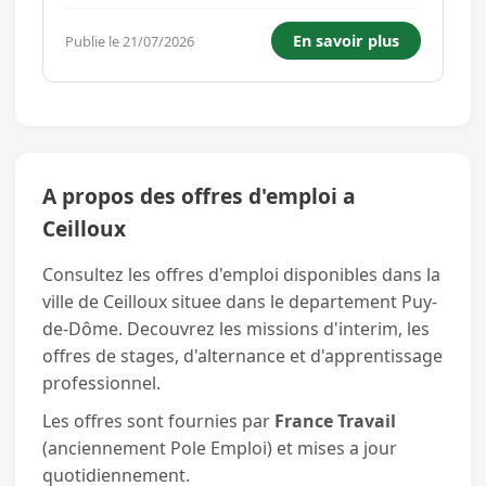
organisation, sens de la relation client... Poste
en journée du lundi au samedi prise de poste a
En savoir plus
Publie le 21/07/2026
5h-12h ou apres midi selon planning Envoyer
CV + Lettre de motiv...
A propos des offres d'emploi a
Ceilloux
Consultez les offres d'emploi disponibles dans la
ville de Ceilloux situee dans le departement Puy-
de-Dôme. Decouvrez les missions d'interim, les
offres de stages, d'alternance et d'apprentissage
professionnel.
Les offres sont fournies par
France Travail
(anciennement Pole Emploi) et mises a jour
quotidiennement.