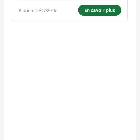
reconnue pour son savoir-faire dans la
En savoir plus
Publie le 29/07/2026
fabrication de carton ondulé, et intégrée à un
grand groupe leader dans son dom...