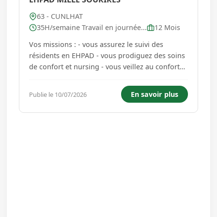
63 - CUNLHAT
35H/semaine Travail en journée...
12 Mois
Vos missions : - vous assurez le suivi des
résidents en EHPAD - vous prodiguez des soins
de confort et nursing - vous veillez au confort
des personnes - vous veillez à la prise des
médicaments - vous aidez ces personnes dans
En savoir plus
Publie le 10/07/2026
les actes de la vie quotidienne (toilette, ...) Vous
travaillez en...