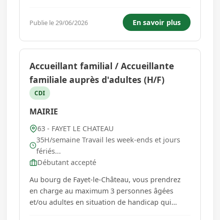
défaillances des équipements et des
installations et analyser les causes de
En savoir plus
Publie le 29/06/2026
dysfonctionnement. - Remettre les équipements
ou installations en état. - Consulter...
Accueillant familial / Accueillante
familiale auprès d'adultes (H/F)
CDI
MAIRIE
63 - FAYET LE CHATEAU
35H/semaine Travail les week-ends et jours
fériés...
Débutant accepté
Au bourg de Fayet-le-Château, vous prendrez
en charge au maximum 3 personnes âgées
et/ou adultes en situation de handicap qui
logeront au rez de chaussée de la maison que