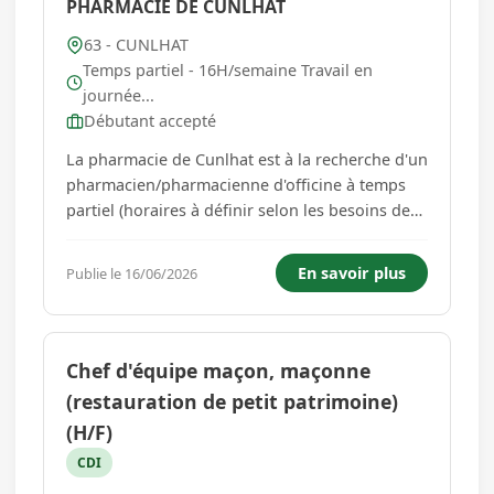
PHARMACIE DE CUNLHAT
63 - CUNLHAT
Temps partiel - 16H/semaine Travail en
journée...
Débutant accepté
La pharmacie de Cunlhat est à la recherche d'un
pharmacien/pharmacienne d'officine à temps
partiel (horaires à définir selon les besoins de
l'officine). Vous serez responsable de de la
délivrance des médicaments, de l'encadrement
En savoir plus
Publie le 16/06/2026
de l'équipe et responsable de l'officine en
l'absence du titul...
Chef d'équipe maçon, maçonne
(restauration de petit patrimoine)
(H/F)
CDI