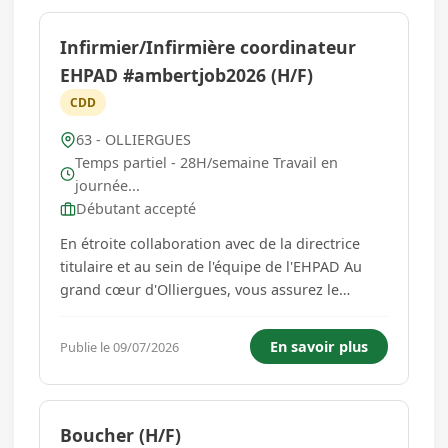
Infirmier/Infirmière coordinateur
EHPAD #ambertjob2026 (H/F)
CDD
63 - OLLIERGUES
Temps partiel - 28H/semaine Travail en
journée...
Débutant accepté
En étroite collaboration avec de la directrice
titulaire et au sein de l'équipe de l'EHPAD Au
grand cœur d'Olliergues, vous assurez le
remplacement de la directrice en son absence,
assurez la direction de proximité du personnel,
En savoir plus
Publie le 09/07/2026
coordonnez les institutions et intervenants
extérieurs, assurez le...
Boucher (H/F)