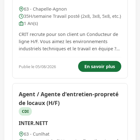
63 - Chapelle-Agnon
35H/semaine Travail posté (2x8, 3x8, 5x8, etc.)
1 An(s)
CRIT recrute pour son client un Conducteur de
ligne H/F. Vous aimez les environnements
industriels techniques et le travail en équipe ?
Vous souhaitez évoluer sur des équipements
performants au coeur de la production ? Cette
En savoir plus
Publie le 05/08/2026
opportunité est faite pour vous. Votre mission :
Au sein d'un site de...
Agent / Agente d'entretien-propreté
de locaux (H/F)
CDI
INTER.NETT
63 - Cunlhat