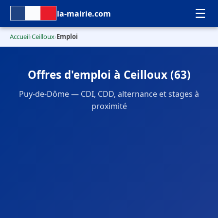
☰
la-mairie.com
Accueil
Ceilloux
Emploi
›
›
Offres d'emploi à Ceilloux (63)
Puy-de-Dôme — CDI, CDD, alternance et stages à
proximité