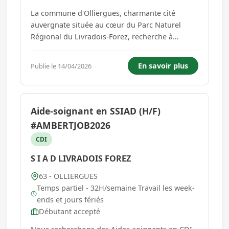
La commune d'Olliergues, charmante cité
auvergnate située au cœur du Parc Naturel
Régional du Livradois-Forez, recherche à
renforcer l'équipe de son centre de santé
municipal ouvert depuis janvier 2023 en
En savoir plus
Publie le 14/04/2026
recrutant un ou deux médecins généralistes
supplémentaires. Découvrez Olliergues :...
Aide-soignant en SSIAD (H/F)
#AMBERTJOB2026
CDI
S I A D LIVRADOIS FOREZ
63 - OLLIERGUES
Temps partiel - 32H/semaine Travail les week-
ends et jours fériés
Débutant accepté