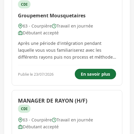
CDI
Groupement Mousquetaires
63 - Courpière
Travail en journée
Débutant accepté
Après une période d'intégration pendant
laquelle vous vous familiariserez avec les
différents rayons puis nos process et méthodes
dans le rayon, vous serez responsable de votre
périmètre. À l'écoute des besoins clients, vous
En savoir plus
Publie le 23/07/2026
disposerez les produits et marchandises dans
les rayons selon les ...
MANAGER DE RAYON (H/F)
CDI
63 - Courpière
Travail en journée
Débutant accepté