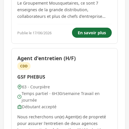
Le Groupement Mousquetaires, ce sont 7
enseignes de la grande distribution,
collaborateurs et plus de chefs d'entreprise
indépendants !Intermarché & Netto fait du
mieux manger accessible à tous une réalité.
En savoir plus
Publie le 17/06/2026
Notre indépendance et la diversité de nos
métiers nous permettent de répondre aux at...
Agent d'entretien (H/F)
CDD
GSF PHEBUS
63 - Courpière
Temps partiel - 6H30/semaine Travail en
journée
Débutant accepté
Nous recherchons un(e) Agent(e) de propreté
pour assurer l'entretien de deux agences