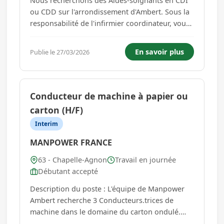
Nous recherchons des Aides-soignants en CDI
ou CDD sur l'arrondissement d'Ambert. Sous la
responsabilité de l'infirmier coordinateur, vous
effectuez des soins d'hygiène, de prévention et
d'accompagnement auprès de personnes âgées
En savoir plus
Publie le 27/03/2026
dépendantes ou des adultes en situation de
handicap. Intervent...
Conducteur de machine à papier ou
carton (H/F)
Interim
MANPOWER FRANCE
63 - Chapelle-Agnon
Travail en journée
Débutant accepté
Description du poste : L'équipe de Manpower
Ambert recherche 3 Conducteurs.trices de
machine dans le domaine du carton ondulé.
Rejoignez une entreprise à taille humaine,