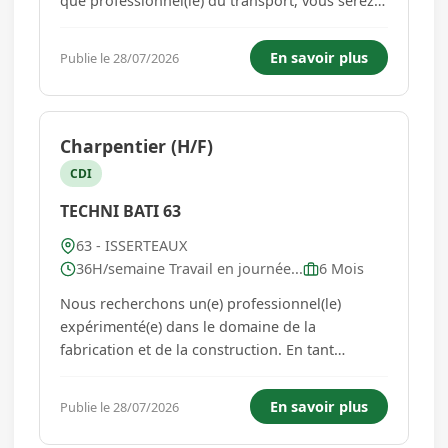
que professionnel(le) du transport, vous serez
responsable de conduire en toute sécurité, de
respecter les délais et de garantir l'intégrité des
En savoir plus
Publie le 28/07/2026
chargements. Vous intégrerez une équipe
dynamique et...
Charpentier (H/F)
CDI
TECHNI BATI 63
63 - ISSERTEAUX
36H/semaine Travail en journée...
6 Mois
Nous recherchons un(e) professionnel(le)
expérimenté(e) dans le domaine de la
fabrication et de la construction. En tant
qu'agent(e) de fabrication, vous serez
responsable de diverses tâches liées à la
En savoir plus
Publie le 28/07/2026
production, à l'assemblage et à l'installation de
structures. Vous travaillerez en équipe ...