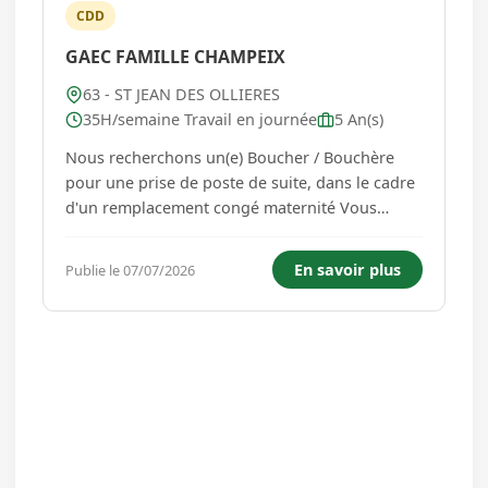
CDD
GAEC FAMILLE CHAMPEIX
63 - ST JEAN DES OLLIERES
35H/semaine Travail en journée
5 An(s)
Nous recherchons un(e) Boucher / Bouchère
pour une prise de poste de suite, dans le cadre
d'un remplacement congé maternité Vous
intégrerez une équipe familiale dans un cadre
convivial avec pour missions: - préparation de
En savoir plus
Publie le 07/07/2026
viande de type salers du désossage jusqu'à la
mise en rayon et la ve...