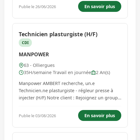
vous habiterez : 3 chambres avec petit espace
En savoir plus
Publie le 26/06/2026
douchette WC, pièce principale (séjour salon
cuisine), grand espace de douche...
Technicien plasturgiste (H/F)
CDI
MANPOWER
63 - Olliergues
35H/semaine Travail en journée
2 An(s)
Manpower AMBERT recherche, un.e
Technicien.ne plasturgiste - régleur presse à
injecter (H/F) Notre client : Rejoignez un groupe
industriel français innovant et en pleine
transformation ! Acteur reconnu de son secteur
En savoir plus
Publie le 03/08/2026
depuis plus de 75 ans, notre entreprise
développe des solutions technologiqu...