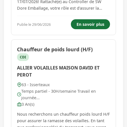
17/07/2026! Rattaché(e) au Controller de SW
Dore Emballage, votre rôle est d'assurer la
comptabilité dans le respect des normes et des
procédures du Groupe Smurfit Westrock, de
En savoir plus
Publie le 29/06/2026
contrôler le respect des procédures, de
participer au processus budgétaire et �...
Chauffeur de poids lourd (H/F)
CDI
ALLIER VOLAILLES MAISON DAVID ET
PEROT
63 - Isserteaux
Temps partiel - 30H/semaine Travail en
journée...
3 An(s)
Nous recherchons un chauffeur poids lourd H/F
pour assurer la ramasse des volailles. En tant