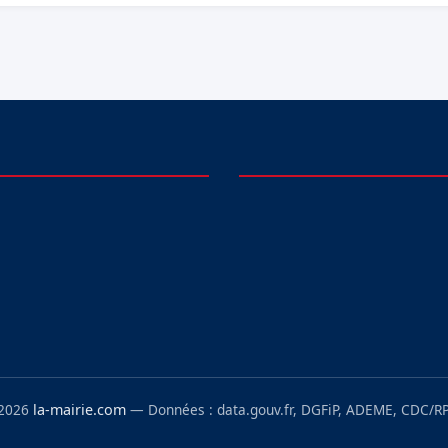
 2026
la-mairie.com
— Données : data.gouv.fr, DGFiP, ADEME, CDC/RP