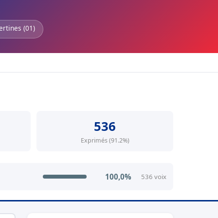
ertines (01)
536
Exprimés (91.2%)
100,0%
536 voix