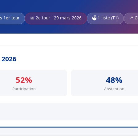
s 1er tour
📅 2e tour : 29 mars 2026
🗳️ 1 liste (T1)
📍 C
s 2026
52%
48%
Participation
Abstention