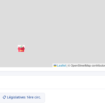
Leaflet
|
© OpenStreetMap contributo
📋 Législatives 1ère circ.