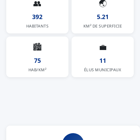
👥
🌏
392
5.21
HABITANTS
KM² DE SUPERFICIE
🏙
💼
75
11
HAB/KM²
ÉLUS MUNICIPAUX