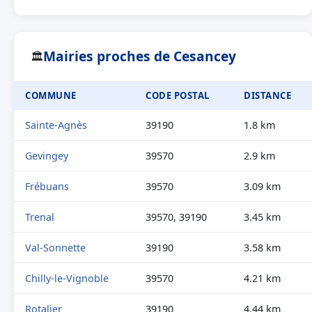
Mairies proches de Cesancey
🏛
COMMUNE
CODE POSTAL
DISTANCE
Sainte-Agnès
39190
1.8 km
Gevingey
39570
2.9 km
Frébuans
39570
3.09 km
Trenal
39570, 39190
3.45 km
Val-Sonnette
39190
3.58 km
Chilly-le-Vignoble
39570
4.21 km
Rotalier
39190
4.44 km