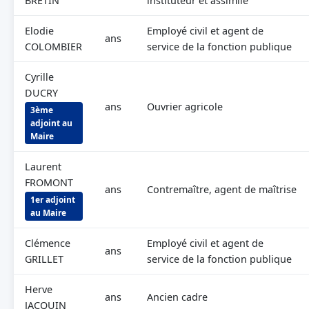
BRETIN
instituteur et assimilé
Elodie
Employé civil et agent de
ans
COLOMBIER
service de la fonction publique
Cyrille
DUCRY
ans
Ouvrier agricole
3ème
adjoint au
Maire
Laurent
FROMONT
ans
Contremaître, agent de maîtrise
1er adjoint
au Maire
Clémence
Employé civil et agent de
ans
GRILLET
service de la fonction publique
Herve
ans
Ancien cadre
JACQUIN