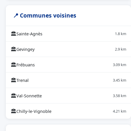
📍 Communes voisines
🏛
Sainte-Agnès
1.8 km
🏛
Gevingey
2.9 km
🏛
Frébuans
3.09 km
🏛
Trenal
3.45 km
🏛
Val-Sonnette
3.58 km
🏛
Chilly-le-Vignoble
4.21 km