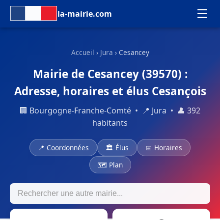
☰
la-mairie.com
Accueil
›
Jura
› Cesancey
Mairie de Cesancey (39570) :
Adresse, horaires et élus Cesançois
🏢 Bourgogne-Franche-Comté • 📍 Jura • 👤 392
habitants
📍 Coordonnées
🏛 Élus
📅 Horaires
🗺 Plan