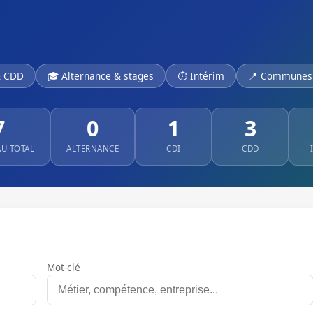
& CDD
🎓 Alternance & stages
⏱ Intérim
📍 Communes 
7
0
1
3
AU TOTAL
ALTERNANCE
CDI
CDD
Mot-clé