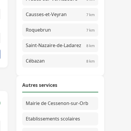
Causses-et-Veyran
7 km
Roquebrun
7 km
Saint-Nazaire-de-Ladarez
8 km
Cébazan
8 km
Autres services
Mairie de Cessenon-sur-Orb
Etablissements scolaires