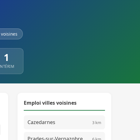
voisines
1
INTÉRIM
Emploi villes voisines
Cazedarnes
3 km
Prades-sur-Vernazobre
6 km