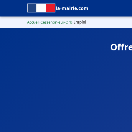
la-mairie.com
Accueil
Cessenon-sur-Orb
Emploi
›
›
Offr