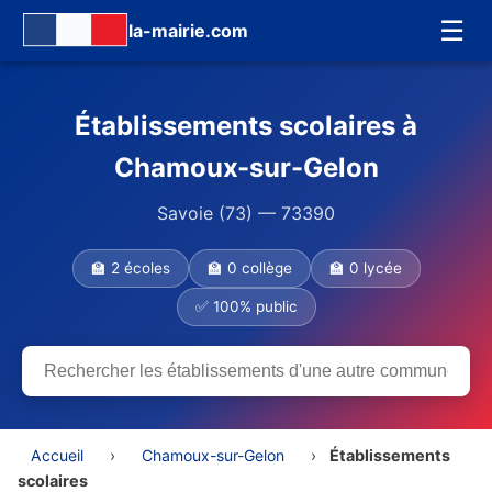
☰
la-mairie.com
Établissements scolaires à
Chamoux-sur-Gelon
Savoie (73) — 73390
🏫 2 écoles
🏫 0 collège
🏫 0 lycée
✅ 100% public
Accueil
›
Chamoux-sur-Gelon
›
Établissements
scolaires