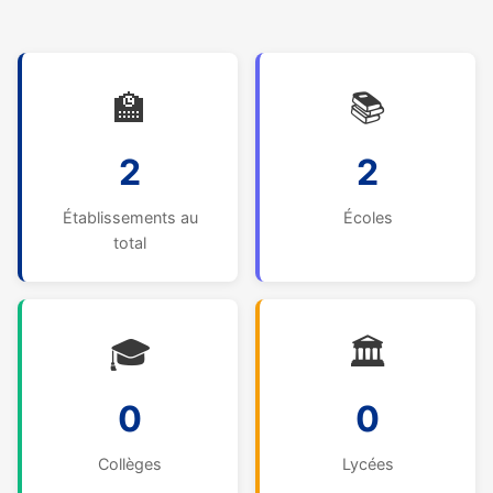
🏫
📚
2
2
Établissements au
Écoles
total
🎓
🏛️
0
0
Collèges
Lycées