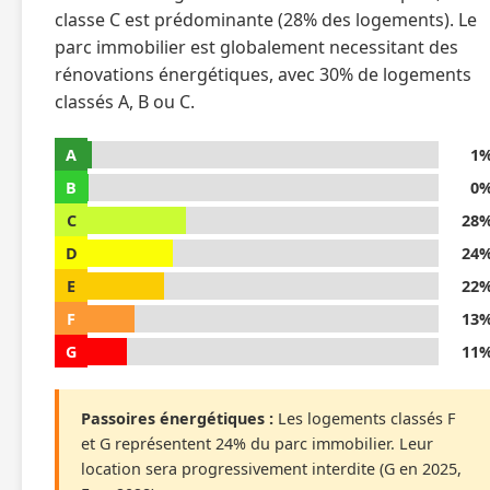
classe C est prédominante (28% des logements). Le
parc immobilier est globalement necessitant des
rénovations énergétiques, avec 30% de logements
classés A, B ou C.
A
1
B
0
C
28
D
24
E
22
F
13
G
11
Passoires énergétiques :
Les logements classés F
et G représentent 24% du parc immobilier. Leur
location sera progressivement interdite (G en 2025,