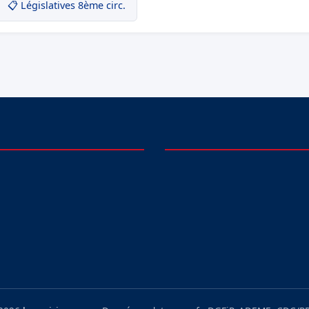
📋 Législatives 8ème circ.