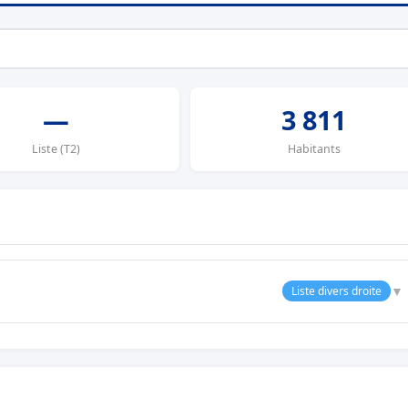
—
3 811
Liste (T2)
Habitants
▼
Liste divers droite