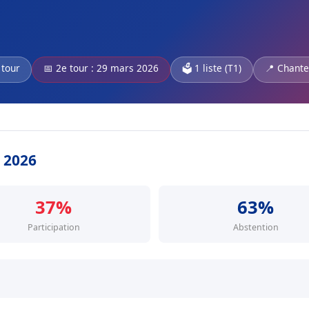
 tour
📅 2e tour : 29 mars 2026
🗳️ 1 liste (T1)
📍 Chante
s 2026
37%
63%
Participation
Abstention