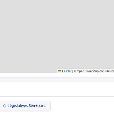
Leaflet
|
© OpenStreetMap contributo
📋 Législatives 3ème circ.