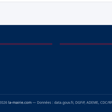
 2026
la-mairie.com
— Données : data.gouv.fr, DGFiP, ADEME, CDC/RP