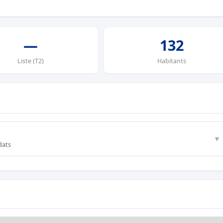
—
132
Liste (T2)
Habitants
▼
dats