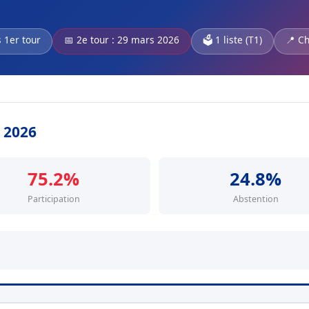
s 1er tour
📅 2e tour : 29 mars 2026
🗳️ 1 liste (T1)
📍 Ch
s 2026
75.2%
24.8%
Participation
Abstention