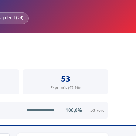
apdeuil (24)
53
Exprimés (67.1%)
100,0%
53 voix