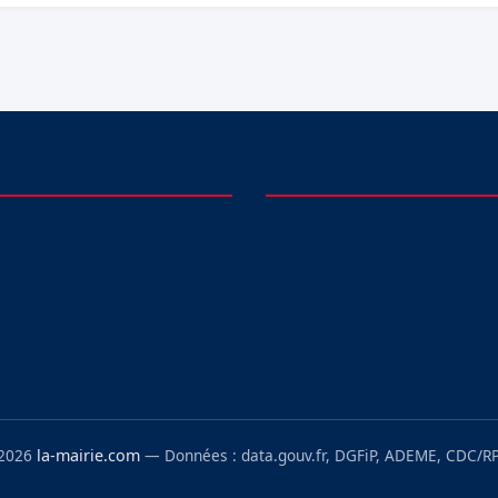
 2026
la-mairie.com
— Données : data.gouv.fr, DGFiP, ADEME, CDC/RP