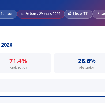
 1er tour
📅 2e tour : 29 mars 2026
🗳️ 1 liste (T1)
📍 La
s 2026
71.4%
28.6%
Participation
Abstention