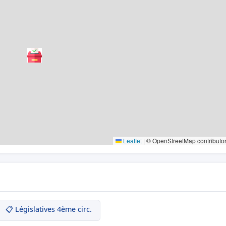
Leaflet
|
© OpenStreetMap contributo
📋 Législatives 4ème circ.