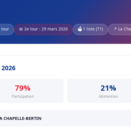
 tour
📅 2e tour : 29 mars 2026
🗳️ 1 liste (T1)
📍 La Cha
s 2026
79%
21%
Participation
Abstention
LA CHAPELLE-BERTIN