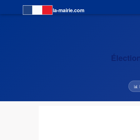
la-mairie.com
Électio
📊 