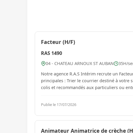
Facteur (H/F)
RAS 1490
04 - CHATEAU ARNOUX ST AUBAN
35H/sem
Notre agence R.A.S Intérim recrute un Facteur H/F 
principales : Trier le courrier destiné à votre secteur, en respectant l'ordre de la tournée Distribuer lettres,
Publie le 17/07/2026
Animateur Animatrice de crèche (H