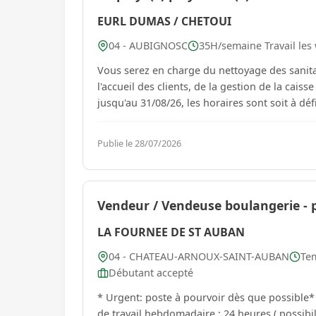
EURL DUMAS / CHETOUI
04 - AUBIGNOSC
35H/semaine Travail les 
Vous serez en charge du nettoyage des sanitai
l'accueil des clients, de la gestion de la caisse et de la mise en ray
jusqu'au 31/08/26, les horaires sont soit à défi
Publie le 28/07/2026
Vendeur / Vendeuse boulangerie - p
LA FOURNEE DE ST AUBAN
04 - CHATEAU-ARNOUX-SAINT-AUBAN
Tem
Débutant accepté
* Urgent: poste à pourvoir dès que possible* Vous travaillerez dans notre boulangerie de St Auban. Temp
de travail hebdomadaire : 24 heures ( possibi