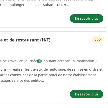
près midi Vous présenter en boulangerie de Saint Auban - 13 RN...
En savoir plus
ie et de restaurant (H/F)
CDD
aine Travail en journée
Débutant accepté - si motivation ++++
parties communes de la partie hôtel de notre établissement
règles d'hygiène et de sécurité. - dressage, service des petits-...
En savoir plus