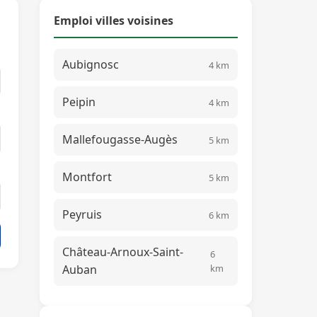
Emploi villes voisines
Aubignosc
4 km
Peipin
4 km
Mallefougasse-Augès
5 km
Montfort
5 km
Peyruis
6 km
Château-Arnoux-Saint-
6
Auban
km