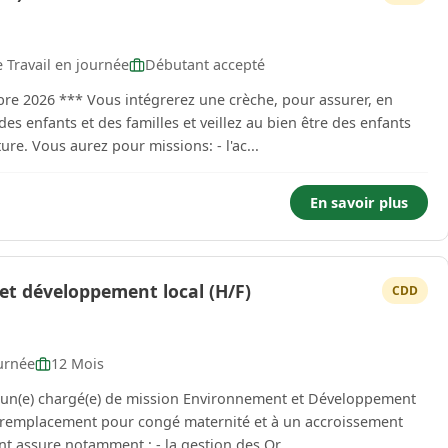
 Travail en journée
Débutant accepté
e 2026 *** Vous intégrerez une crèche, pour assurer, en
des enfants et des familles et veillez au bien être des enfants
tout au long de la journée au sein de la structure. Vous aurez pour missions: - l'ac...
En savoir plus
t développement local (H/F)
CDD
urnée
12 Mois
 un(e) chargé(e) de mission Environnement et Développement
un remplacement pour congé maternité et à un accroissement
ce Environnement assure notamment : - la gestion des Or...