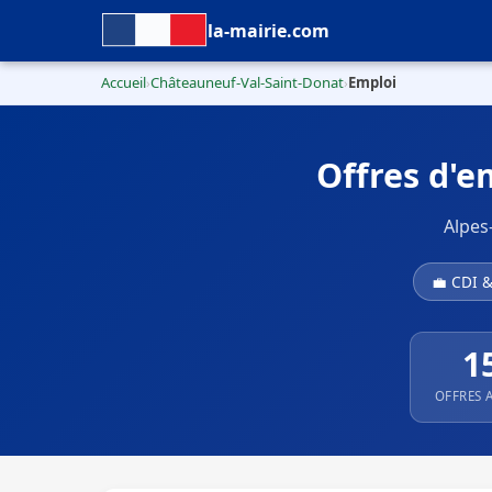
la-mairie.com
Accueil
Châteauneuf-Val-Saint-Donat
Emploi
›
›
Offres d'e
Alpes
💼 CDI 
1
OFFRES 