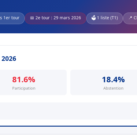
s 1er tour
📅 2e tour : 29 mars 2026
🗳️ 1 liste (T1)
📍 C
s 2026
81.6%
18.4%
Participation
Abstention