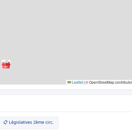
Leaflet
|
© OpenStreetMap contributo
📋 Législatives 2ème circ.