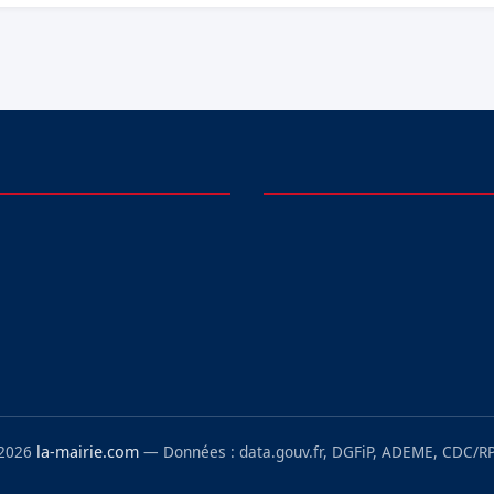
 2026
la-mairie.com
— Données : data.gouv.fr, DGFiP, ADEME, CDC/RP