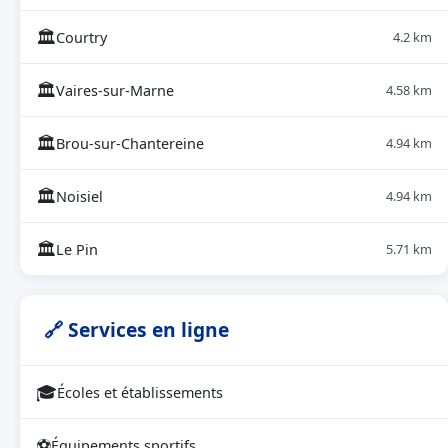
🏛
Courtry
4.2 km
🏛
Vaires-sur-Marne
4.58 km
🏛
Brou-sur-Chantereine
4.94 km
🏛
Noisiel
4.94 km
🏛
Le Pin
5.71 km
🔗 Services en ligne
🎓
Écoles et établissements
⚽
Équipements sportifs