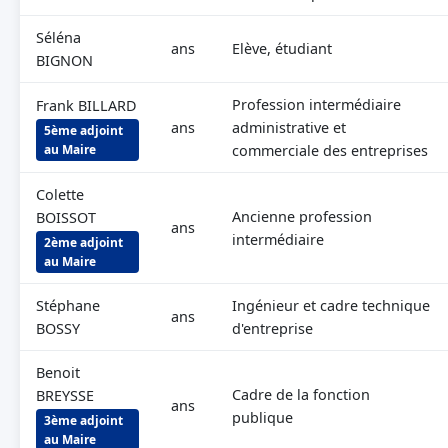
Séléna
ans
Elève, étudiant
BIGNON
Profession intermédiaire
Frank BILLARD
ans
administrative et
5ème adjoint
au Maire
commerciale des entreprises
Colette
Ancienne profession
BOISSOT
ans
intermédiaire
2ème adjoint
au Maire
Stéphane
Ingénieur et cadre technique
ans
BOSSY
d'entreprise
Benoit
Cadre de la fonction
BREYSSE
ans
publique
3ème adjoint
au Maire