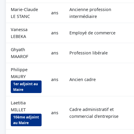
Marie-Claude
Ancienne profession
ans
LE STANC
intermédiaire
Vanessa
ans
Employé de commerce
LEBEKA
Ghyath
ans
Profession libérale
MAAROF
Philippe
MAURY
ans
Ancien cadre
1er adjoint au
Maire
Laetitia
Cadre administratif et
MILLET
ans
commercial d'entreprise
10ème adjoint
au Maire