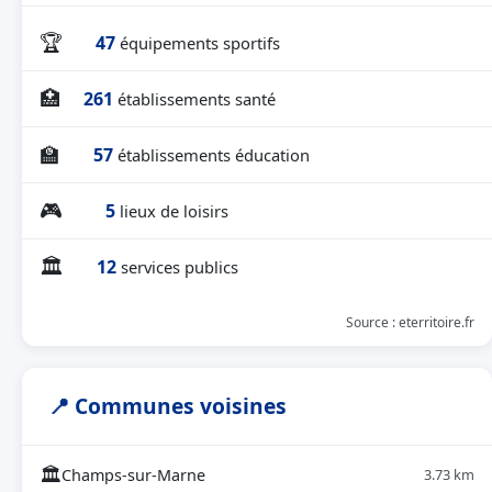
🏆
47
équipements sportifs
🏥
261
établissements santé
🏫
57
établissements éducation
🎮
5
lieux de loisirs
🏛
12
services publics
Source : eterritoire.fr
📍 Communes voisines
🏛
Champs-sur-Marne
3.73 km