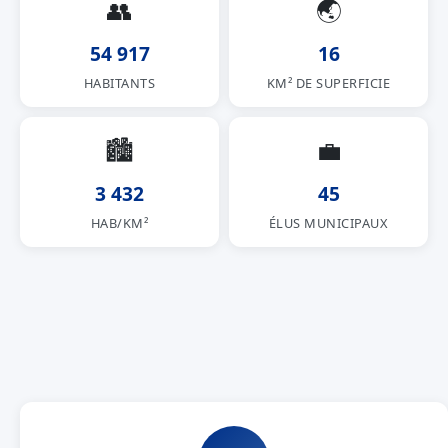
👥
🌏
54 917
16
HABITANTS
KM² DE SUPERFICIE
🏙
💼
3 432
45
HAB/KM²
ÉLUS MUNICIPAUX