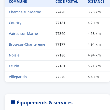
COMMUNE
CODE POSTAL
DISTANCE
Champs-sur-Marne
77420
3.73 km
Courtry
77181
4.2 km
Vaires-sur-Marne
77360
4.58 km
Brou-sur-Chantereine
77177
4.94 km
Noisiel
77186
4.94 km
Le Pin
77181
5.71 km
Villeparisis
77270
6.4 km
🏢 Équipements & services