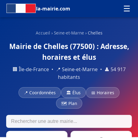
☰
la-mairie.com
Accueil
›
Seine-et-Marne
› Chelles
Mairie de Chelles (77500) : Adresse,
horaires et élus
🏢 Île-de-France • 📍 Seine-et-Marne • 👤 54 917
habitants
📍 Coordonnées
🏛 Élus
📅 Horaires
🗺 Plan