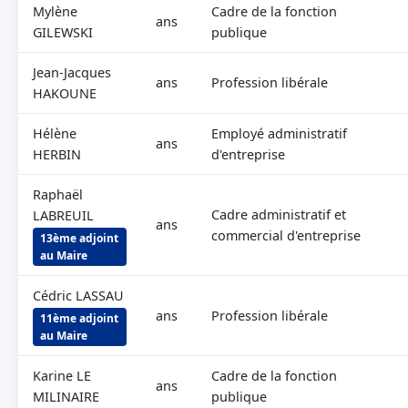
Mylène
Cadre de la fonction
ans
GILEWSKI
publique
Jean-Jacques
ans
Profession libérale
HAKOUNE
Hélène
Employé administratif
ans
HERBIN
d'entreprise
Raphaël
Cadre administratif et
LABREUIL
ans
commercial d'entreprise
13ème adjoint
au Maire
Cédric LASSAU
ans
Profession libérale
11ème adjoint
au Maire
Karine LE
Cadre de la fonction
ans
MILINAIRE
publique