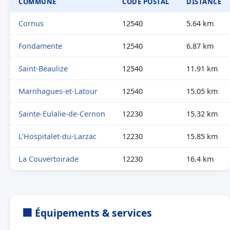
COMMUNE
CODE POSTAL
DISTANCE
Cornus
12540
5.64 km
Fondamente
12540
6.87 km
Saint-Beaulize
12540
11.91 km
Marnhagues-et-Latour
12540
15.05 km
Sainte-Eulalie-de-Cernon
12230
15.32 km
L'Hospitalet-du-Larzac
12230
15.85 km
La Couvertoirade
12230
16.4 km
🏢 Équipements & services