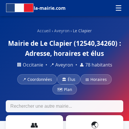
☰
la-mairie.com
Accueil
›
Aveyron
› Le Clapier
Mairie de Le Clapier (12540,34260) :
Adresse, horaires et élus
🏢 Occitanie • 📍 Aveyron • 👤 78 habitants
📍 Coordonnées
🏛 Élus
📅 Horaires
🗺 Plan
👥
🌏