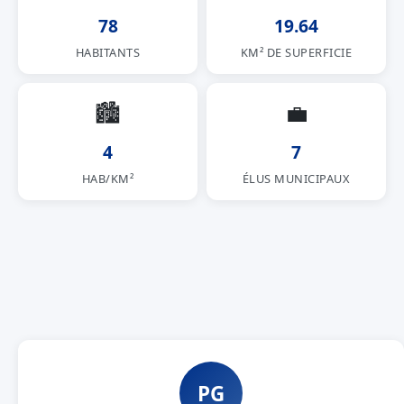
78
19.64
HABITANTS
KM² DE SUPERFICIE
🏙
💼
4
7
HAB/KM²
ÉLUS MUNICIPAUX
PG