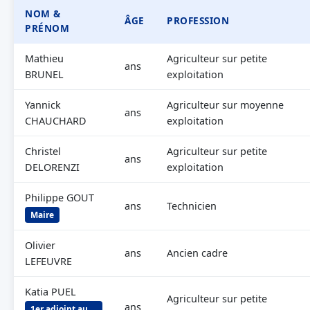
NOM &
ÂGE
PROFESSION
PRÉNOM
Mathieu
Agriculteur sur petite
ans
BRUNEL
exploitation
Yannick
Agriculteur sur moyenne
ans
CHAUCHARD
exploitation
Christel
Agriculteur sur petite
ans
DELORENZI
exploitation
Philippe GOUT
ans
Technicien
Maire
Olivier
ans
Ancien cadre
LEFEUVRE
Katia PUEL
Agriculteur sur petite
ans
1er adjoint au