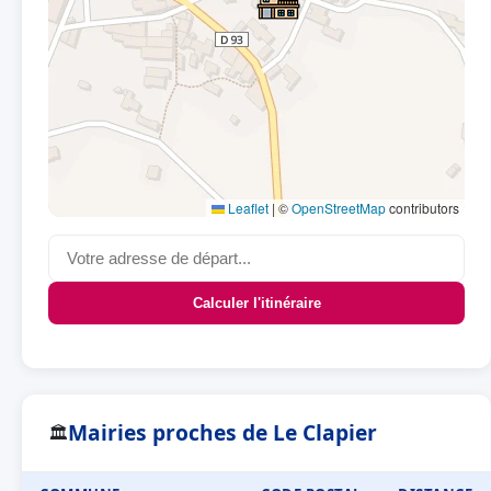
Leaflet
|
©
OpenStreetMap
contributors
Calculer l'itinéraire
Mairies proches de Le Clapier
🏛