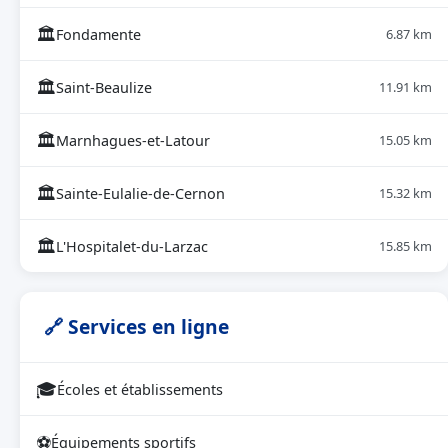
🏛
Fondamente
6.87 km
🏛
Saint-Beaulize
11.91 km
🏛
Marnhagues-et-Latour
15.05 km
🏛
Sainte-Eulalie-de-Cernon
15.32 km
🏛
L'Hospitalet-du-Larzac
15.85 km
🔗 Services en ligne
🎓
Écoles et établissements
⚽
Équipements sportifs