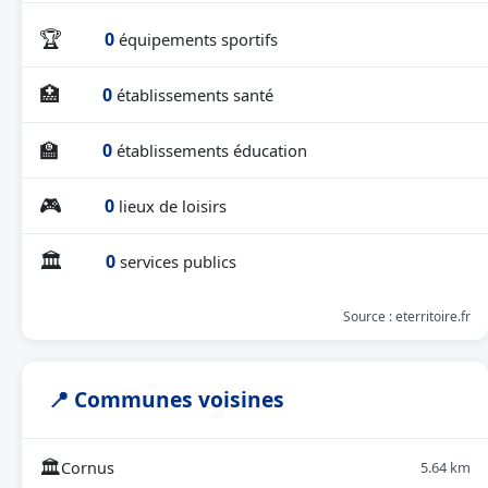
🏆
0
équipements sportifs
🏥
0
établissements santé
🏫
0
établissements éducation
🎮
0
lieux de loisirs
🏛
0
services publics
Source : eterritoire.fr
📍 Communes voisines
🏛
Cornus
5.64 km